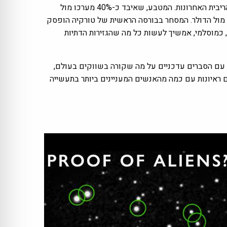
בסוף שנת 2021 הלירה הטורקית התמוטטה. הנשיא ארדואן דחה את האזהרות על הסכנות של הורדות הריבית האחרונות. המטבע, שאיבד כ-40% מערכו מול
מול הדולר. המסחר בבורסה הראשית של טורקיה הופסק
ם דבר אחר ממני, כמוסלמי, אמשיך לעשות כל מה שהגזירות הדתיות
עם הסברים עדכניים על מה שקורה בשווקים בעולם,
ם ראיונות עם כמה מהאנשים המעניינים ביותר בתעשייה