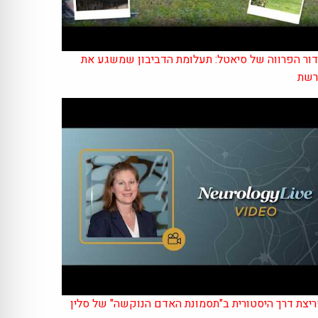
ור הפרווה של סיאטל: תעלומת הדביבון שמשגע את
רשת
יצת דרך היסטורית ב"תסמונת האדם הנוקשה" של סלין