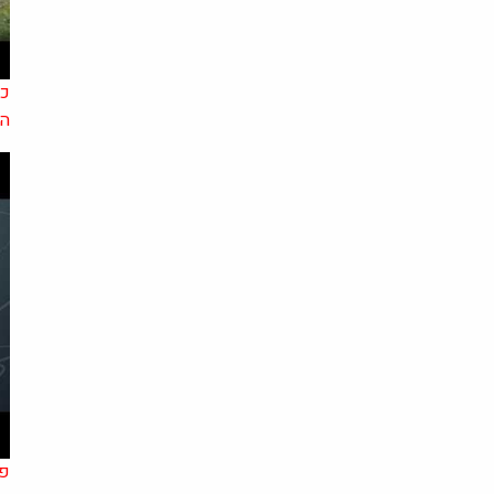
כד
ה
פר