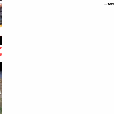
אגיב.
מנ
של 