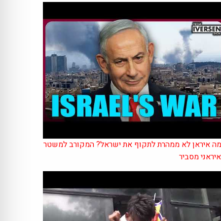
ה איראן לא ממהרת לתקוף את ישראל? המקורב למשטר
יראני מסביר