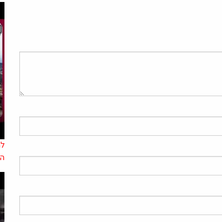
למ
הא