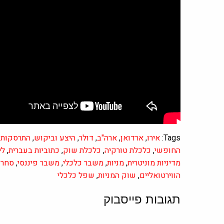
Tags:
אירו
,
ארדואן
,
ארה"ב
,
דולר
,
היצע וביקוש
,
התרסקות ה
החופשי
,
כלכלת טורקיה
,
כלכלת שוק
,
כתוביות בעברית
,
לי
מדיניות מוניטרית
,
מניות
,
משבר כלכלי
,
משבר פיננסי
,
סחר 
הווירטואליים
,
שוק המניות
,
שפל כלכלי
תגובות פייסבוק