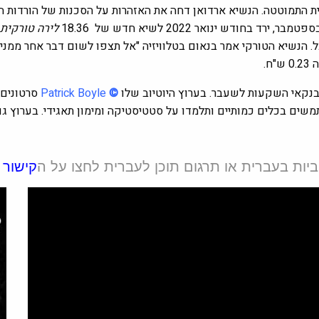
ודש ינואר 2022 לשיא חדש של 18.36
לירה טורקית
רציפות בעקבות ירידה של 5% במדד הדגל. הנשיא הטורקי אמר בנאום בטלוויזיה "אל תצפו לשו
0.23
ש"ח.
ובנקאי השקעות לשעבר. בערוץ היוטיוב שלו
©
Patrick Boyle
סרטונים 
תמשים בכלים כמותיים ותלמדו על סטטיסטיקה ומימון תאגידי. בערוץ ג
יות בעברית או תרגום תוכן לעברית לחצו על ה
קישור