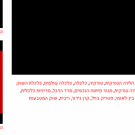
הא
לירה הטורקית
,
טורקיה
,
כלכלה
,
כלכלה עולמית
,
כלכלת השוק
רה טורקית
,
מגזר פיתוח הנכסים
,
מדד הדגל
,
מדיניות כלכלית
,
בין-לאומי
,
פטריק בויל
,
קרן גידור
,
ריבית
,
שוק המטבעות
הא