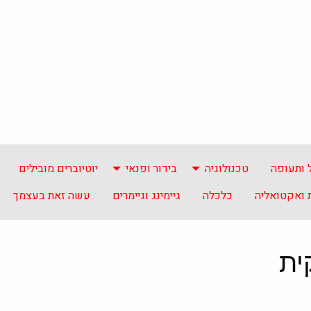
 ותעופה
טכנולוגיה
בידור ופנאי
יוטיוברים מובילים
ואקטואליה
כלכלה
גיימינג וגיימרים
עשה זאת בעצמך
ית