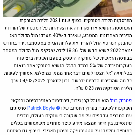
התרסקות הלירה הטורקית.
בסוף שנת 2021 הלירה הטורקית
התמוטטה. הנשיא ארדואן דחה את האזהרות על הסכנות של הורדות
הריבית האחרונות. המטבע, שאיבד כ-40% מערכו מול הדולר מאז
שהבנק המרכזי החל להוריד את עלויות הגיוס בספטמבר, ירד בחודש
ינואר 2022 לשיא חדש של 18.36
לירה טורקית
מול הדולר. המסחר
בבורסה הראשית של טורקיה הופסק בפעם השנייה ברציפות
בעקבות ירידה של 5% במדד הדגל. הנשיא הטורקי אמר בנאום
בטלוויזיה "אל תצפו לשום דבר אחר ממני, כמוסלמי, אמשיך לעשות
כל מה שהגזירות הדתיות ידרשו". נכון לתאריך 04/03/2022 ערך
הלירה הטורקית היה
0.23
ש"ח.
פטריק בויל
הוא מנהל קרן גידור, פרופסור באוניברסיטה ובנקאי
השקעות לשעבר. בערוץ היוטיוב שלו
©
Patrick Boyle
סרטונים
עם הסברים עדכניים על מה שקורה בשווקים בעולם, נגזרים
פיננסיים, בין היתר תמצאו מידע כיצד סוחרים משתמשים בכלים
כמותיים ותלמדו על סטטיסטיקה ומימון תאגידי. בערוץ גם ראיונות