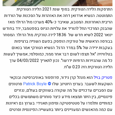
התרסקות הלירה הטורקית.
בסוף שנת 2021 הלירה הטורקית
התמוטטה. הנשיא ארדואן דחה את האזהרות על הסכנות של הורדות
הריבית האחרונות. המטבע, שאיבד כ-40% מערכו מול הדולר מאז
שהבנק המרכזי החל להוריד את עלויות הגיוס בספטמבר, ירד בחודש
ינואר 2022 לשיא חדש של 18.36
לירה טורקית
מול הדולר. המסחר
בבורסה הראשית של טורקיה הופסק בפעם השנייה ברציפות
בעקבות ירידה של 5% במדד הדגל. הנשיא הטורקי אמר בנאום
בטלוויזיה "אל תצפו לשום דבר אחר ממני, כמוסלמי, אמשיך לעשות
כל מה שהגזירות הדתיות ידרשו". נכון לתאריך 04/03/2022 ערך
הלירה הטורקית היה
0.23
ש"ח.
פטריק בויל
הוא מנהל קרן גידור, פרופסור באוניברסיטה ובנקאי
השקעות לשעבר. בערוץ היוטיוב שלו
©
Patrick Boyle
סרטונים
עם הסברים עדכניים על מה שקורה בשווקים בעולם, נגזרים
פיננסיים, בין היתר תמצאו מידע כיצד סוחרים משתמשים בכלים
כמותיים ותלמדו על סטטיסטיקה ומימון תאגידי. בערוץ גם ראיונות
עם כמה מהאנשים המעניינים ביותר בתעשייה הפיננסית וסרטים