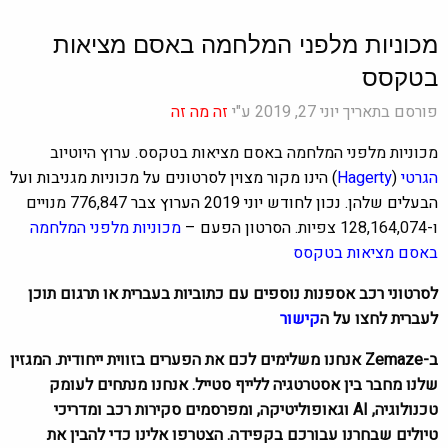
מכוניות מלפני המלחמה באסם מציאות
בטקסס
פורסם בתאריך יוני 27, 2019 ע"י
זה מה זה
מכוניות מלפני המלחמה באסם מציאות בטקסס. ערוץ היוטיוב
הגרטי
(
Hagerty
) הינו מקור מצוין לסרטונים על מכוניות מגניבות ועל
הבעלים שלהן. נכון לחודש יוני 2019 הערוץ צבר
776,847 מנויים
ו-128,164,074 צפיות.
הסרטון הפעם –
מכוניות מלפני המלחמה
באסם מציאות בטקסס
לסרטוני רכב אספנות נוספים עם כתוביות בעברית או תרגום תוכן
לעברית לחצו על ה
קישור
ב-Zemaze אנחנו משלימים לכם את הפערים בזווית ייחודית. המגזין
שלנו מחבר בין אסטרטגיה ללייף סטייל. אנחנו מנתחים לעומק
טכנולוגיה, AI וגאופוליטיקה, ומפרסמים סקירות רכב ומדריכי
טיולים שבחרנו עבורכם בקפידה. הצטרפו אלינו כדי להבין את