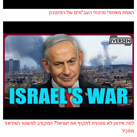
האמת מאחורי סרטוני העב"מים של הפנטגון
למה איראן לא ממהרת לתקוף את ישראל? המקורב למשטר האיראני
מסביר