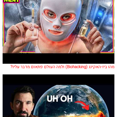
מהו ביו-האקינג (Biohacking) ולמה העולם פתאום מדבר עליו?