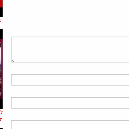
הא
למ
הא