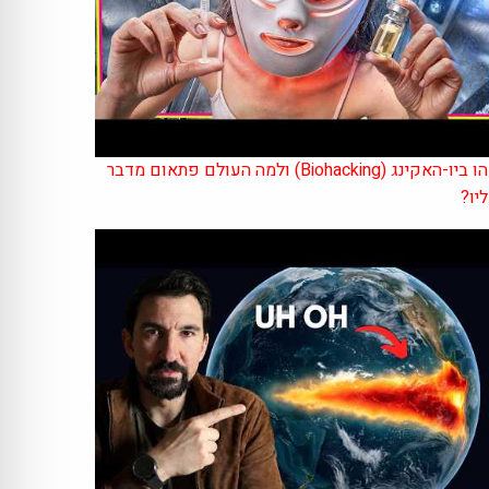
מהו ביו-האקינג (Biohacking) ולמה העולם פתאום מדבר
יו?