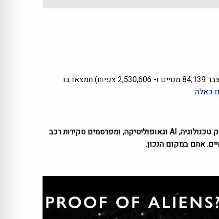
) אינו מהמובילים ביוטיוב (נכון לחודש יוני 2019 הערוץ צבר 84,139 מנויים ו- 2,530,606 צפיות) תמצאו בו
ים כאלה
.
ב-Zemaze אנחנו משלימים לכם את הפערים בזווית ייחודית. המגזין שלנו מחבר בין אסטרטגיה ללייף סטייל. אנחנו מנתחים לעומק טכנולוגיה, AI וגאופוליטיקה, ומפרסמים סקירות רכב
ים. אתם במקום הנכון.