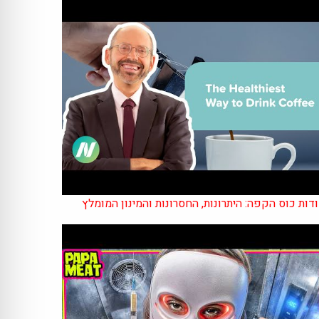
דות כוס הקפה: היתרונות, החסרונות והמינון המומלץ