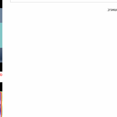
אגיב.
סו