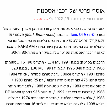
אוסף פרטי של רכבי אספנות
פורסם בתאריך נובמבר 19, 2022 ע"י
זה מה זה
אוסף פרטי של רכבי אספנות. מארק תרגום תוכן מערוץ היוטיוב של
מארק
©
Tons Of Gas
.
ברומונד (
Mark Brummond) משארלוט,
צפון קרוליינה ארה"ב הוא
נהג מרוצים בליגות מרוצי וינטג' ומרוצי
סיבולת שזכה במספר מרוצים, בין היתר במרוץ TRANS AM. הצצה
לאוסף רכבי האספנות הפרטי שלו, בעיקר משנות ה-80 וה-90.
הרכבים בסרטון: ב.מ.וו E34 M5 1991 / מרצדס 190 16 שסתומים
1986 / ב.מ.וו 840 1995 / ב.מ.וו E36 M3 1991 / ב.מ.וו 320
טורבו 1981 / מרצדס 300ce ערכת טורבו כפולה / אאודי 1984
סיבי פחמן 475 כוחות סוס יורה להבות / רנו R5 טורבו 1983 /
לוטוס אספריט 1983 / פרארי טסטרוסה 1985 / למבורגיני הופה
1988 / למבורגיני דיאבלו 1992 / פורשה DP Motorsports 935
1988 / אלפא רומיאו מילאנו / טנדר אוסטין מיני 1974 / לנצ'יה
דלתא 1998 / לנצ'יה דלתא אינטגרל שני ליטר 16 שסתומים טורבו