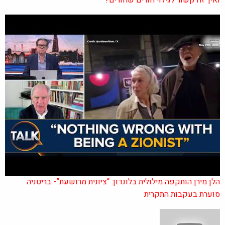
הלן מירן הותקפה מילולית בלונדון: “ציונית מרושעת”- בריטניה
סוערת בעקבות התקרית