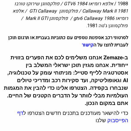
1988 /
אלפא רומיאו
GTV6 1984 / פולקסווגן שירוקו טורבו
Callaway Mark II 1981 / פולקסווגן GTI Callaway / אלפא
רומיאו gtv6 Callaway 1986 / פולקסווגן Mark II GTI /
פולקסווגן ג'טה 1981.
לסרטוני רכב אספנות נוספים עם כתוביות בעברית או תרגום תוכן
לעברית לחצו על ה
קישור
ב-Zemaze אנחנו משלימים לכם את הפערים בזווית
ייחודית. אנחנו מגזין תוכן ישראלי המשלב בין
אסטרטגיה ללייף סטייל: מניתוחי עומק על טכנולוגיה,
AI וגאופוליטיקה, ועד סקירות רכב ומדריכי טיולים
שנבחרו בקפידה. הצטרפו אלינו כדי להבין את המגמות
העולמיות מבלי לוותר על הדברים הקטנים של החיים.
אתם במקום הנכון.
כדי להישאר מעודכנים בתכנים חדשים הצטרפו ל
דף
הפייסבוק
שלנו