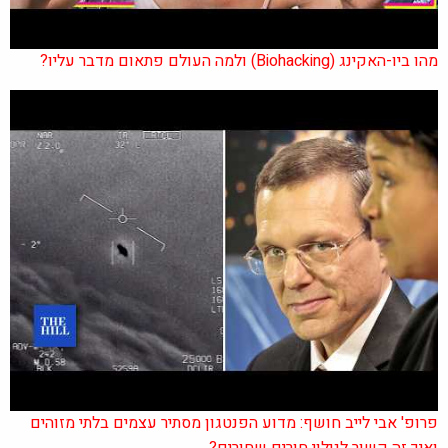
מהו ביו-האקינג (Biohacking) ולמה העולם פתאום מדבר עליו?
פרופ' אבי לייב חושף: מדוע הפנטגון מסתיר עצמים בלתי מזוהים
ואיך זה קשור לגילוי חורים שחורים?