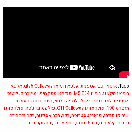
Tags:
אוסף רכבי אספנות
,
אלפא רומיאו gtv6 Callaway
,
אלפא
רומיאו מילאנו
,
ב.מ.וו M5 E34
,
טנדר אוסטין מיני
,
יוטיוברים
,
לוטוס
אספריט
,
למבורגיני דיאבלו
,
לנצ'יה דלתא
,
מיטב התוכן העולמי
,
מרצדס 190
,
פולקסווגן GTI Callaway
,
פולקסווגן ג'טה
,
פולקסווגן
שירוקו טורבו
,
פרארי טסטרוסה
,
רכב
,
רכב אספנות
,
רכב ותחבורה
,
רכבים קלאסיים
,
רנו 5 טורבו
,
שיפוץ רכב
,
תחזוקת רכב