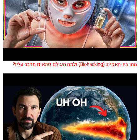
מהו ביו-האקינג (Biohacking) ולמה העולם פתאום מדבר עליו?