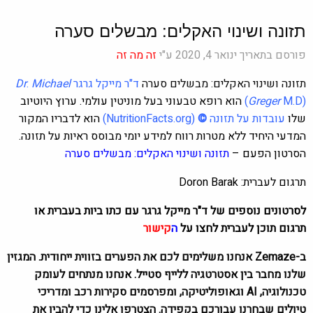
תזונה ושינוי האקלים: מבשלים סערה
פורסם בתאריך ינואר 4, 2020 ע"י
זה מה זה
תזונה ושינוי האקלים: מבשלים סערה
ד"ר מייקל גרגר
Michael
.
Dr
M.D)
Greger
(
הוא רופא טבעוני בעל מוניטין עולמי. ערוץ היוטיוב
שלו
עובדות על תזונה
©
(
NutritionFacts.org
)
הוא לדבריו המקור
המדעי היחיד ללא מטרות רווח למידע יומי מבוסס ראיות על תזונה.
הסרטון הפעם –
תזונה ושינוי האקלים: מבשלים סערה
תרגום לעברית: Doron Barak
לסרטונים נוספים של ד"ר מייקל גרגר עם כתו ביות בעברית או
תרגום תוכן לעברית לחצו על
ה
קישור
ב-Zemaze אנחנו משלימים לכם את הפערים בזווית ייחודית. המגזין
שלנו מחבר בין אסטרטגיה ללייף סטייל. אנחנו מנתחים לעומק
טכנולוגיה, AI וגאופוליטיקה, ומפרסמים סקירות רכב ומדריכי
טיולים שבחרנו עבורכם בקפידה. הצטרפו אלינו כדי להבין את