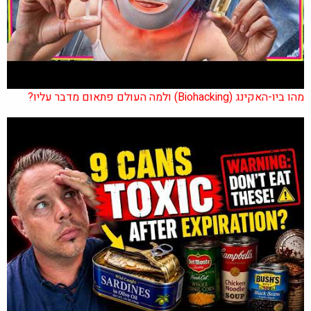
מהו ביו-האקינג (Biohacking) ולמה העולם פתאום מדבר עליו?