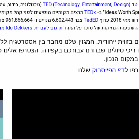
טד (TED (Technology, Entertainment, Design
(טכנולוגיה, בידור, ע
TEDx
מרצים מקומיים מופיעים לפני קהל מקומי 
2018 ערוץ
TedED
צבר 6,602,443 מנויים ו- 961,866,664 צפיות וערוץ
תרגום לעברית: Ido Dekkers מבקר: Zeeva Livshitz.
ערים בזווית ייחודית. המגזין שלנו מחבר בין אסטרטגיה ל
מדריכי טיולים שבחרנו עבורכם בקפידה. הצטרפו אלינו
מקום הנכון.
פו ל
דף הפייסבוק
שלנו