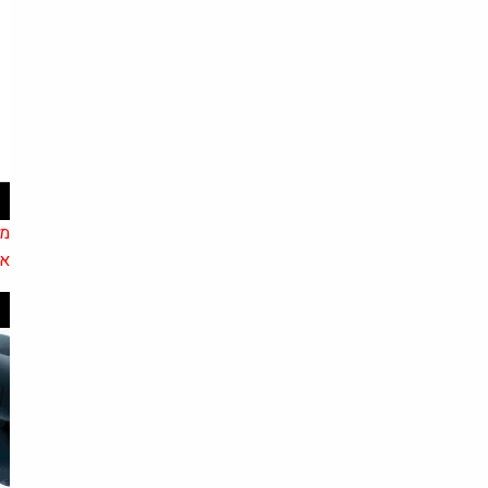
מא
או