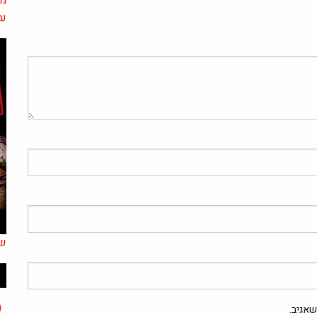
על
שי
אגיב.