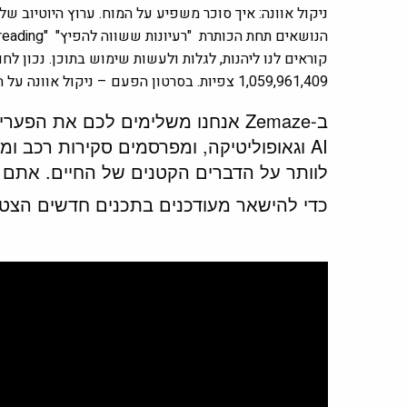
ניקול אוונה: איך סוכר משפיע על המוח. ערוץ היוטיוב של
הנושאים תחת הכותרת
"רעיונות ששווה להפיץ" "Ideas Worth Spreading" ב-
קוראים לנו ליהנות, לגלות ולעשות שימוש בתוכן. נכון לחודש מאי 
1,059,961,409 צפיות. בסרטון הפעם – ניקול אוונה על ההשפעות המזיקות של סוכר על המוח.
ב-Zemaze אנחנו משלימים לכם את הפ
AI וגאופוליטיקה, ומפרסמים סקירות רכב ו
לוותר על הדברים הקטנים של החיים. אתם ב
כדי להישאר מעודכנים בתכנים חדשים הצטר