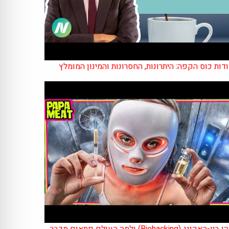
דות כוס הקפה: היתרונות, החסרונות והמינון המומלץ
מהו ביו-האקינג (Biohacking) ולמה העולם פתאום מדבר