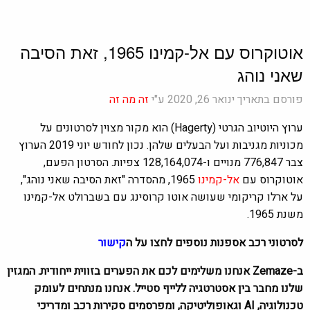
אוטוקרוס עם אל-קמינו 1965, זאת הסיבה
שאני נוהג
פורסם בתאריך ינואר 26, 2020 ע"י
זה מה זה
ערוץ היוטיוב הגרטי (Hagerty) הוא מקור מצוין לסרטונים על
מכוניות מגניבות ועל הבעלים שלהן. נכון לחודש יוני 2019 הערוץ
צבר 776,847 מנויים ו-128,164,074 צפיות. הסרטון הפעם,
אוטוקרוס עם
אל-קמינו
1965, מהסדרה "זאת הסיבה שאני נוהג",
על ארלו קריקומי שעושה אוטו קרוסינג עם בשברולט אל-קמינו
משנת 1965.
לסרטוני רכב אספנות נוספים לחצו על ה
קישור
ב-Zemaze אנחנו משלימים לכם את הפערים בזווית ייחודית. המגזין
שלנו מחבר בין אסטרטגיה ללייף סטייל. אנחנו מנתחים לעומק
טכנולוגיה, AI וגאופוליטיקה, ומפרסמים סקירות רכב ומדריכי