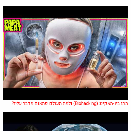
מהו ביו-האקינג (Biohacking) ולמה העולם פתאום מדבר עליו?