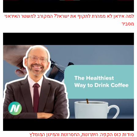
למה איראן לא ממהרת לתקוף את ישראל? המקורב למשטר האיראני
מסביר
סודות כוס הקפה: היתרונות, החסרונות והמינון המומלץ