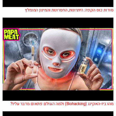
סודות כוס הקפה: היתרונות, החסרונות והמינון המומלץ
מהו ביו-האקינג (Biohacking) ולמה העולם פתאום מדבר עליו?