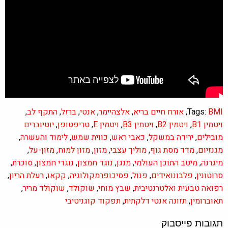
BMI
Tags:
,
אורח חיים בריא
,
אלצהיימר
,
אנטי
,
ברזל
,
התקף לב
,
ויטמין B1
,
ויטמין B2
,
ויטמין B3
,
ויטמין E
,
טריפטופן
,
יוטיוברים
מובילים
,
ירידה במשקל
,
כאבי ראש
,
כווית שמש
,
לימוד והעשרה
,
מגנזיום
,
מדד מסת גוף
,
מוליך עצבי
,
מזון
,
מזון למוח
,
מזון-על
,
מיגרנה
,
מיטב התוכן העולמי
,
מנגן
,
נוגד חמצון
,
נוגדי חמצון
,
סוכרת
,
סרוטונין
,
פלבונואידים
,
פנול
,
פסיכופרמקולוגיה
,
קקאו
,
רעלת הריון
,
רפואה טבעית ואלטרנטיבית
,
שבץ מוחי
,
שוקולד
,
שוקולד מריר
,
תאוברומין
,
תזונה אנטי דלקתית
,
תפקוד קוגניטיבי
תגובות פייסבוק