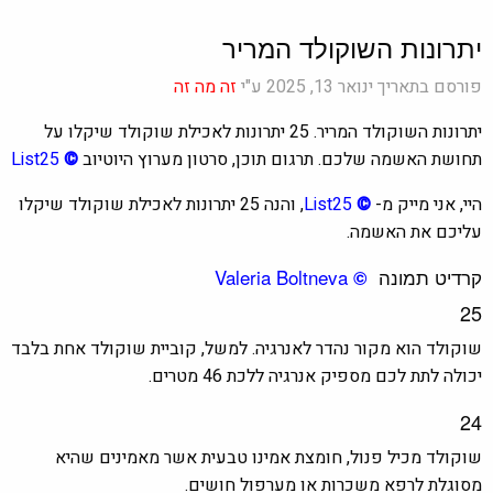
יתרונות השוקולד המריר
פורסם בתאריך ינואר 13, 2025 ע"י
זה מה זה
יתרונות השוקולד המריר. 25 יתרונות לאכילת שוקולד שיקלו על
תחושת האשמה שלכם. תרגום תוכן, סרטון מערוץ היוטיוב
©
List25
היי, אני מייק מ-
©
List25
,
והנה 25 יתרונות לאכילת שוקולד שיקלו
עליכם את האשמה.
קרדיט תמונה
Valeria Boltneva
©
25
שוקולד הוא מקור נהדר לאנרגיה. למשל, קוביית שוקולד אחת בלבד
יכולה לתת לכם מספיק אנרגיה ל
לכת 46 מטרים.
24
שוקולד מכיל פנול, חומצת אמינו טבעית אשר מאמינים שהיא
מסוגלת לרפא משכרות או מערפול חושים.