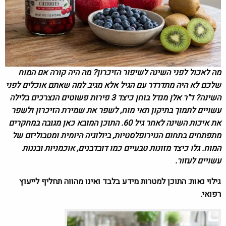
מה לאכול לפני השינה לשיפור הזיכרון? מה היה קורה אם המוח
שלכם לא היה מתדרדר עם הגיל אלא מגיב למה שאתם אוכלים לפני
השינה? ד"ר אלן מנדל בוחן כיצד 3 פירות פשוטים הנצרכים בלילה
עשויים לתמוך בתיקון תאי מוח, לשפר את שמירת הזיכרון ולשפר
את איכות השינה לאחר גיל 60. התוכן המובא כאן מגובה במחקרים
מתפתחים בתחום הנוירופלסטיות, ביולוגיה היומית ומטבוליזם של
המוח. גלו כיצד מזונות טבעיים כמו דובדבנים, אוכמניות ובננות
עשויים לעזור.
גילוי נאות: התוכן למטרות מידע בלבד ואינו מהווה תחליף לייעוץ
רפואי.