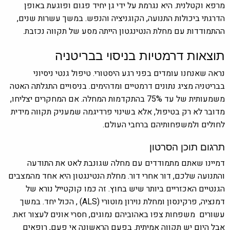
מרפא וקטלנית. היא נגרמת על ידי גן יחיד פגום ופוגעת באופן
הדרגתי ביכולות התנועה, הקוגניציה והנפש. במשך עשרות שנים,
ההתמודדות עם מחלת הנטינגטון הייתה מסע של תקווה נכזבת.
תוצאות דרמטיות בניסוי בבריטניה
נראה שאנחנו עומדים בפני רגע היסטורי. טיפול גנטי ניסיוני
בבריטניה מציג נתונים דרמטיים ומדהימים. בניסויים התגלתה האטה
משמעותית של עד 75% בהתקדמות המחלה. אם המחקרים יצליחו,
מדובר לא רק בטיפול, אלא בשינוי פרדיגמה שמעניק תקווה מידית
לחולים ולמשפחותיהם ברחבי העולם.
תרגום תוכן הסרטון
דמיינו שאתם מתמודדים עם מחלה שגונבת לאט את התודעה
והתנועה שלכם, דור אחרי דור. מחלת הנטינגטון היא אחד מהמצבים
הגנטיים האכזריים ביותר שיש בחוץ. זה כמו קוקטייל נורא של
דמנציה, פרקינסון ומחלת נוירון מוטורי (ALS) , הכול יחד. במשך
עשורים משפחות צפו באהוביהם נמוגים, חסרי אונים לעצור זאת.
אבל היום יש תקווה אמיתית. בפעם הראשונה אי פעם, רופאים