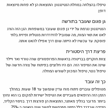
טיפלו בהצלחה במחלת הנטינגטון. התוצאות הן לא פחות מיוצאות
דופן.
גן פגום שעובר בתורשה
הנטינגטון נגרמת על ידי גן פגום שעובר במשפחות. הגן הזה הורג
לאט את תאי המוח, מה שמוביל להידרדרות מנטלית ופיזית בלתי
פוסקת. עד עכשיו לא הייתה שום דרך אפילו להאט אותה.
פריצת דרך היסטורית
צוות חוקרים בבריטניה בראשות הפרופסורים שרה טורזי ואד ויילד
שינה את הסיפור הזה. הם היו חלוצים בפיתוח של צורה חדשה של
טיפול גנטי, טיפול המכוון לשורש המחלה.
כך זה עובד
מטופלים עוברים ניתוח מוח עדין שנמשך עד 18 שעות. במהלך
הזמן הזה הרופאים מעבירים את הטיפול ישירות למקום בו הוא נחוץ
ביותר. מדובר בהליך מאתגר, התוצאות הן פורצות דרך. בניסוי הקליני,
הירידה שבדרך כלל הייתה מתרחשת למשך שנה הואטה ב-75%