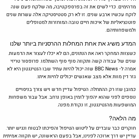
מדהימים. כדי לשים את זה בפרספקטיבה, מה שלקח פעם שנה
לוקח עכשיו ארבע שנים. זו לא רק סטטיסטיקה אלה עשרות שנים
פוטנציאליות של איכות חיים טובה המוחזרות למטופלים
ולמשפחותיהם.
המדע משיג את אחת המחלות ההרסניות ביותר שלנו
כשצוות המחקר ראה את הנתונים, הם לא יכלו לעצור את הדמעות.
שנים של עבודה קשה ותקווה סוף סוף השתלמו. פרופסור טריזי
אמרה ל-
BBC News
שזה יכול להיות עתיד שבו הנטינגטון היא לא
גזר דין מוות אלא מצב שאנשים יכולים לחיות איתו.
כמובן שזו רק ההתחלה. הטיפול עדיין חדש ויש צורך בניסויים
נוספים לפני שהוא יהפוך לזמין באופן נרחב. אבל עבור משפחות
המושפעות מהנטינגטון, זו נקודת מפנה.
מה הלאה?
חוקרים כבר עובדים על ליטוש הטיפול והפיכתו לבטוח ונגיש יותר.
עדיין יש דרך ארוכה לפנינו, אבל בפעם הראשונה, יש תקווה אמיתית