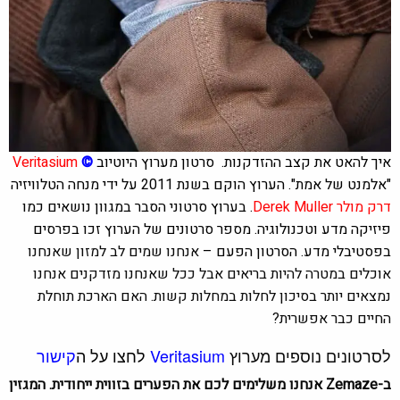
איך להאט את קצב ההזדקנות.
סרטון מערוץ היוטיוב
©
Veritasium
"אלמנט של אמת". הערוץ הוקם בשנת 2011 על ידי מנחה הטלוויזיה
דרק מולר
Derek Muller
. בערוץ סרטוני הסבר במגוון נושאים כמו
פיזיקה מדע וטכנולוגיה. מספר סרטונים של הערוץ זכו בפרסים
בפסטיבלי מדע. הסרטון הפעם –
אנחנו שמים לב למזון שאנחנו
אוכלים במטרה להיות בריאים אבל ככל שאנחנו מזדקנים אנחנו
נמצאים יותר בסיכון לחלות במחלות קשות. האם הארכת תוחלת
החיים כבר אפשרית?
לסרטונים נוספים מערוץ
Veritasium
לחצו על ה
קישור
ב-Zemaze אנחנו משלימים לכם את הפערים בזווית ייחודית. המגזין