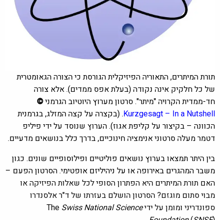
תורת המיתרים, התאוריה הפיזיקלית הגורסת כי הצורה הגאומטרית
של כל חלקיק אינה נקודה (בעלת אפס ממדים). אלא צורה
חד-ממדית הקרויה "מיתר". סרטון מערוץ היוטיוב הגרמני
©
Kurzgesagt – In a Nutshell
. (בקצרה על קצה המזלג, בגרמנית
הכוונה – בקיצור על קליפת אגוז).
הערוץ שנוסד על ידי פיליפ
דטמר מעלה סרטוני אנימציה חינוכיים, בדרך כלל בנושאים מדעיים.
בין היתר תמצאו בערוץ נושאים פוליטיים ופילוסופיים שונים. כגון
משבר המהגרים באירופה או על ניהיליזם אופטימי. הסרטון הפעם –
האם תורת המיתרים היא הפתרון הסופי לכל שאלות הפיזיקה או
מבוי סתום מוגזם? הסרטון הושלם בעזרתו של ד"ר אלסנדרו
ספונדריני ומומן על ידי The
Swiss National Science