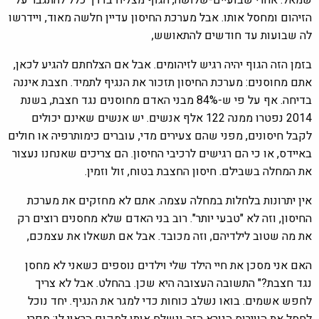
שמאל. אחרי שבועיים-שלושה, הגוף מצליח בדרך כלל להתגבר על
הזיהום ומחסל אותו. אבל מערכת החיסון עדיין חלשה מאוד, ויידרשו
לה שבועות עד חודשים להתאושש,
בזמן הזה הגוף יהיה רגיש לזיהומים. אבל אם הצלחתם להגיע לכאן,
אתם מחוסנים: מערכת החיסון תזכור את הנגיף לתמיד. חצבת איננה
בדיחה. אף על פי ש-84% מבני האדם מחוסנים נגד חצבת, בשנת
2014 נפטרו ממנה 122 אלף אנשים. יש אנשים שאינם יכולים
לקבל חיסונים, מפני שהם צעירים מדי, עוברים כימותרפיה או חולים
באיידס, או כי הם רגישים לרכיבי החיסון. הם צריכים שאנחנו נעצור
את המחלה בשבילם. חיסון החצבת בטוח, זול וזמין.
אין יתרונות בלחלות במחלה עצמה. אתם לא מחזקים את מערכת
החיסון, וזה לא "טבעי יותר". רוב בני האדם שלא מחסנים רוצים רק
את מה שטוב לילדיהם, וזה מכובד. אבל אם תשאלו את עצמכם,
האם אני מסכן את חיי הילד שלי וילדים נוספים כשאני לא מחסן
נגד חצבת?" התשובה העצובה היא שכן. בהחלט. אבל לא צריך
לחפש אשמים. בואו נשלב כוחות כדי למגר את הנגיף. יחד נוכל