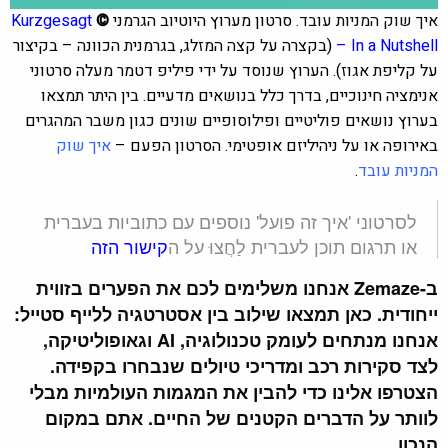
איך שוק המניות עובד.
סרטון מערוץ היוטיוב הגרמני
©
Kurzgesagt
– In a Nutshell
(בקצרה על קצה המזלג, בגרמנית הכוונה – בקיצור
על קליפת אגוז). הערוץ שנוסד על ידי פיליפ דטמר מעלה סרטוני
אנימציה חינוכיים, בדרך כלל בנושאים מדעיים. בין היתר תמצאו
בערוץ נושאים פוליטיים ופילוסופיים שונים כגון משבר המהגרים
באירופה או על ניהיליזם אופטימי. הסרטון
הפעם –
איך שוק
המניות עובד
.
לסרטוני 'איך זה פועל' נוספים עם כתוביות בעברית
או תרגום תוכן לעברית לַחֲצוּ על ה
קישור הזה
ב-Zemaze אנחנו משלימים לכם את הפערים בזווית
ייחודית. כאן תמצאו שילוב בין אסטרטגיה ללייף סטייל:
אנחנו מנתחים לעומק טכנולוגיה, AI וגאופוליטיקה,
לצד סקירות רכב ומדריכי טיולים שנבחרו בקפידה.
הצטרפו אלינו כדי להבין את המגמות העולמיות מבלי
לוותר על הדברים הקטנים של החיים. אתם במקום
הנכון.