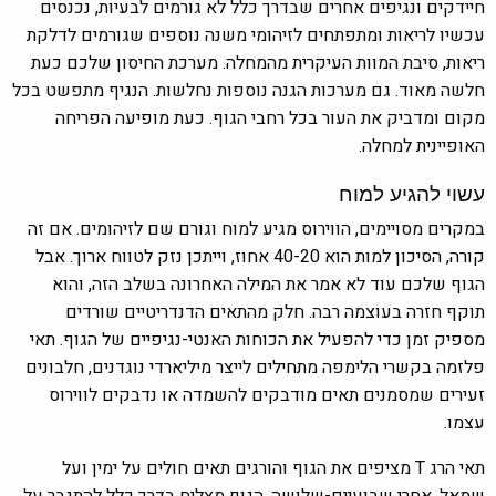
חיידקים ונגיפים אחרים שבדרך כלל לא גורמים לבעיות, נכנסים
עכשיו לריאות ומתפתחים לזיהומי משנה נוספים שגורמים לדלקת
ריאות, סיבת המוות העיקרית מהמחלה. מערכת החיסון שלכם כעת
חלשה מאוד. גם מערכות הגנה נוספות נחלשות. הנגיף מתפשט בכל
מקום ומדביק את העור בכל רחבי הגוף. כעת מופיעה הפריחה
האופיינית למחלה.
עשוי להגיע למוח
במקרים מסויימים, הווירוס מגיע למוח וגורם שם לזיהומים. אם זה
קורה, הסיכון למות הוא 40-20 אחוז, וייתכן נזק לטווח ארוך. אבל
הגוף שלכם עוד לא אמר את המילה האחרונה בשלב הזה, והוא
תוקף חזרה בעוצמה רבה. חלק מהתאים הדנדריטיים שורדים
מספיק זמן כדי להפעיל את הכוחות האנטי-נגיפיים של הגוף. תאי
פלזמה בקשרי הלימפה מתחילים לייצר מיליארדי נוגדנים, חלבונים
זעירים שמסמנים תאים מודבקים להשמדה או נדבקים לווירוס
עצמו.
תאי הרג T מציפים את הגוף והורגים תאים חולים על ימין ועל