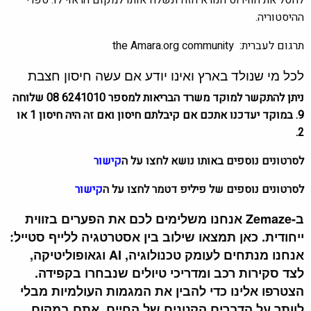
לחסל את הווירוס הנורא הזה ונשלח אותו למקום הראוי לו: ספרי
ההיסטוריה.
תרגום לעברית: the Amara.org community
לכל מי שנולד בארץ ואינו יודע אם עשה חיסון חצבת
ניתן להתקשר למוקד משרד הבריאות למספר 6241010 08 שלוחה
9. במוקד יעדכנו אתכם אם קיבלתם חיסון ואם זה היה חיסון 1 או
2.
לסרטונים נוספים באותו נושא לחצו על ה
קישור
לסרטונים נוספים של פיליפ דטמר לחצו על ה
קישור
ב-Zemaze אנחנו משלימים לכם את הפערים בזווית
ייחודית. כאן תמצאו שילוב בין אסטרטגיה ללייף סטייל:
אנחנו מנתחים לעומק טכנולוגיה, AI וגאופוליטיקה,
לצד סקירות רכב ומדריכי טיולים שנבחרו בקפידה.
הצטרפו אלינו כדי להבין את המגמות העולמיות מבלי
לוותר על הדברים הקטנים של החיים. אתם במקום