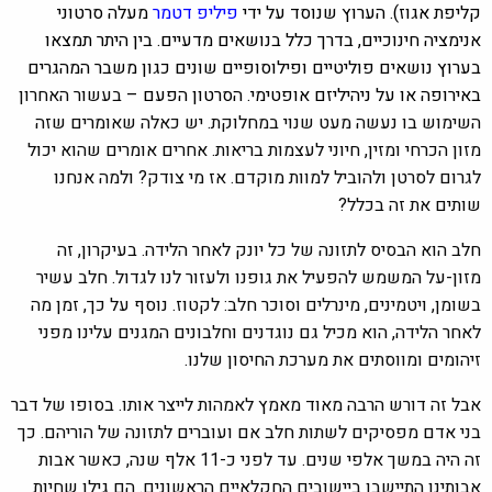
קליפת אגוז). הערוץ שנוסד על ידי
פיליפ דטמר
מעלה סרטוני
אנימציה חינוכיים, בדרך כלל בנושאים מדעיים. בין היתר תמצאו
בערוץ נושאים פוליטיים ופילוסופיים שונים כגון משבר המהגרים
באירופה או על ניהיליזם אופטימי. הסרטון הפעם –
בעשור האחרון
השימוש בו נעשה מעט שנוי במחלוקת. יש כאלה שאומרים שזה
מזון הכרחי ומזין, חיוני לעצמות בריאות. אחרים אומרים שהוא יכול
לגרום לסרטן ולהוביל למוות מוקדם. אז מי צודק? ולמה אנחנו
שותים את זה בכלל?
חלב הוא הבסיס לתזונה של כל יונק לאחר הלידה. בעיקרון, זה
מזון-על המשמש להפעיל את גופנו ולעזור לנו לגדול. חלב עשיר
בשומן, ויטמינים, מינרלים וסוכר חלב: לקטוז. נוסף על כך, זמן מה
לאחר הלידה, הוא מכיל גם נוגדנים וחלבונים המגנים עלינו מפני
זיהומים ומווסתים את מערכת החיסון שלנו.
אבל זה דורש הרבה מאוד מאמץ לאמהות לייצר אותו. בסופו של דבר
בני אדם מפסיקים לשתות חלב אם ועוברים לתזונה של הוריהם. כך
זה היה במשך אלפי שנים. עד לפני כ-11 אלף שנה, כאשר אבות
אבותינו התיישבו ביישובים החקלאיים הראשונים. הם גילו שחיות