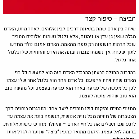
הביצה – סיפור קצר
שיחה בין אדם שמת בתאונת דרכים לבין אלוהים. לאחר מותו, האדם
מגלה שאין גן עדן או גיהנום, אלא גלגול נשמות. אלוהים מסביר
שכל הדתות חושפות רק טפח מהאמת. האדם אמנם נולד מחדש
לתוך שכחה, אך נשמתו צוברת ובונה את הידע והחוויות שלו גלגול
אחר גלגול.
בהדרגה מתגלה הרעיון המרכזי: האדם הזה הוא למעשה כל בני
האדם שחיו ויחיו אי־פעם. כל אדם אחר הוא גלגול אחר שלו עצמו.
לכן כל מעשה של פגיעה באחר הוא פגיעה בעצמו, וכל מעשה טוב
הוא טוב שהוא עושה לעצמו.
מחזורי החיים והיקום כולו חותרים ליעד אחד: התבגרות רוחנית. דרך
הצטברות של חוויות מכל זווית אנושית, הנשמה בונה את עצמה עד
לרגע שבו תשלים את כל חיי האדם – ותיוולד מחדש כישות אלוהית,
בדומה לאל עצמו. היקום מתואר כמעין “ביצה” שנועדה לגדל אותו