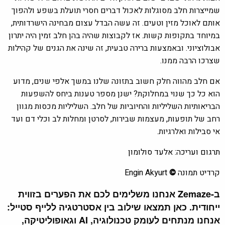
שמייצרות חלב מסוגלות לאכול דברים חסרי תועלת בשפע ולהפוך
אותם לאוכל מזין וטעים. זה עשה הבדל עצום מבחינה הישרדותית,
במיוחד בתקופות קשות. אז לקבוצות שהיה בהן חלב זמין היה יתרון
אבולוציוני. ובאמצעות ברירה טבעית, זה שינה את הגנים של קהילות
שצרכו הרבה ממנו.
אם חלב מהווה חלק חשוב בתזונה שלנו במשך אלפי שנים, מדוע
הוא כל כך שנוי במחלוקת? ישנן מספר טענות ביחס להשפעות
הבריאותיות השליליות והחיוביות של חלב. השליליות מכסות מגוון
רחב של תופעות, מעצמות שבירות, לסרטן ומחלות לב וכלי דם ועד
אי סבילות ואלרגיות.
תרגום ועריכה: אלעד סולומון
קרדיט תמונה
©
Engin Akyurt
ב-Zemaze אנחנו משלימים לכם את הפערים בזווית
ייחודית. כאן תמצאו שילוב בין אסטרטגיה ללייף סטייל:
אנחנו מנתחים לעומק טכנולוגיה, AI וגאופוליטיקה,