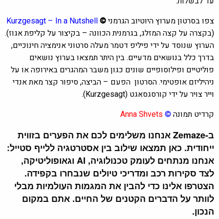
עד לבשלות.
צפו בסרטון מערוץ היוטיוב הגרמני
©
Kurzgesagt – In a Nutshell
(בקצרה על קצה המזלג, בגרמנית הכוונה – בקיצור על קליפת אגוז).
הערוץ שנוסד על ידי פיליפ דטמר מעלה סרטוני אנימציה חינוכיים,
בדרך כלל בנושאים מדעיים. בין היתר תמצאו בערוץ נושאים
פוליטיים ופילוסופיים שונים כגון משבר המהגרים באירופה או על
ניהיליזם אופטימי. הסרטון
הפעם –
הביצה, סיפור קצר מאת אנדי
וייר צויר על ידי קורסגסאגט (Kurzgesagt).
קרדיט תמונה
©
Anna Shvets
ב-Zemaze אנחנו משלימים לכם את הפערים בזווית
ייחודית. כאן תמצאו שילוב בין אסטרטגיה ללייף סטייל:
אנחנו מנתחים לעומק טכנולוגיה, AI וגאופוליטיקה,
לצד סקירות רכב ומדריכי טיולים שנבחרו בקפידה.
הצטרפו אלינו כדי להבין את המגמות העולמיות מבלי
לוותר על הדברים הקטנים של החיים. אתם במקום
הנכון.