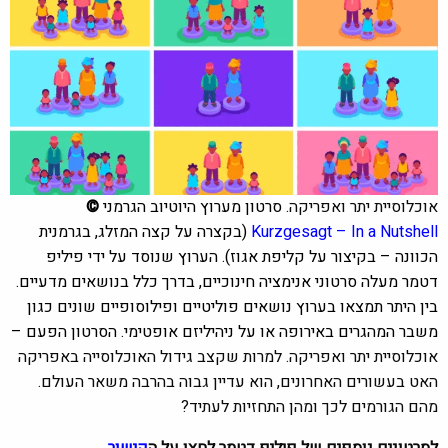
אוכלוסיית יתר ואפריקה.
סרטון מערוץ היוטיוב הגרמני
©
Kurzgesagt – In a Nutshell
(בקצרה על קצה המזלג, בגרמנית
הכוונה – בקיצור על קליפת אגוז). הערוץ שנוסד על ידי פיליפ
דטמר מעלה סרטוני אנימציה חינוכיים, בדרך כלל בנושאים מדעיים.
בין היתר תמצאו בערוץ נושאים פוליטיים ופילוסופיים שונים כגון
משבר המהגרים באירופה או על ניהיליזם אופטימי. הסרטון
הפעם –
אוכלוסיית יתר ואפריקה. למרות שקצב גידול האוכלוסייה באפריקה
האט בעשורים האחרונים, הוא עדיין גבוה בהרבה משאר העולם.
מהם הגורמים לכך ומהן התחזיות לעתיד?
לסרטונים נוספים של פיליפ דטמר לחצו על ה
קישור