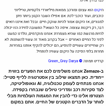
כבר בדרך אלינו.
ה
יקום
הוא עצום ומורכב ממאות מיליארדי גלקסיות, טריליוני
כוכבים, ועוד כוכבי לכת. אם אפילו השבר הקטן ביותר ניתן
למגורים, אז היקום אמור להיות שוקק חיים. ובכל זאת איננו רואים
דבר, רק ריקנות עצומה. איפה כל השאר? התשובה לחידה הזו יכולה
להיות מרגשת כמו שהיא מצמררת: אנחנו מוקדמיּם, נולדנו כמעט
לפני כל החיים האחרים – אבל בקרוב מאוד זה עשוי להשתנות. לא
רק שחייזרים עשויים להופיע, הם יכולים להקיף אותנו במהירות.
תחרות בלתי הפיכה על היקום עשויה להתחיל.
קרדיט תמונה:
©
Green_Grey Darya
ב-Zemaze אנחנו משלימים לכם את הפערים בזווית
ייחודית. כאן תמצאו שילוב בין אסטרטגיה ללייף סטייל:
אנחנו מנתחים לעומק טכנולוגיה, AI וגאופוליטיקה,
לצד סקירות רכב ומדריכי טיולים שנבחרו בקפידה.
הצטרפו אלינו כדי להבין את המגמות העולמיות מבלי
לוותר על הדברים הקטנים של החיים. אתם במקום