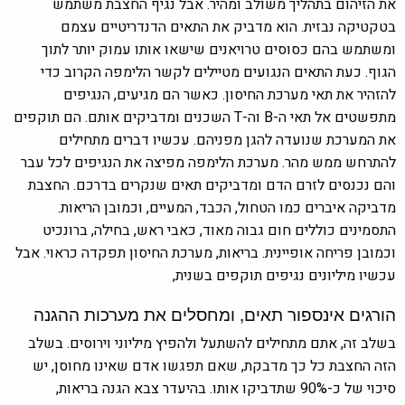
את הזיהום בתהליך משולב ומהיר. אבל נגיף החצבת משתמש
בטקטיקה נבזית. הוא מדביק את התאים הדנדריטיים עצמם
ומשתמש בהם כסוסים טרויאנים שישאו אותו עמוק יותר לתוך
הגוף. כעת התאים הנגועים מטיילים לקשר הלימפה הקרוב כדי
להזהיר את תאי מערכת החיסון. כאשר הם מגיעים, הנגיפים
מתפשטים אל תאי ה-B וה-T השכנים ומדביקים אותם. הם תוקפים
את המערכת שנועדה להגן מפניהם. עכשיו דברים מתחילים
להתרחש ממש מהר. מערכת הלימפה מפיצה את הנגיפים לכל עבר
והם נכנסים לזרם הדם ומדביקים תאים שנקרים בדרכם. החצבת
מדביקה איברים כמו הטחול, הכבד, המעיים, וכמובן הריאות.
התסמינים כוללים חום גבוה מאוד, כאבי ראש, בחילה, ברונכיט
וכמובן פריחה אופיינית. בריאות, מערכת החיסון תפקדה כראוי. אבל
עכשיו מיליונים נגיפים תוקפים בשנית,
הורגים אינספור תאים, ומחסלים את מערכות ההגנה
בשלב זה, אתם מתחילים להשתעל ולהפיץ מיליוני וירוסים. בשלב
הזה החצבת כל כך מדבקת, שאם תפגשו אדם שאינו מחוסן, יש
סיכוי של כ-90% שתדביקו אותו. בהיעדר צבא הגנה בריאות,