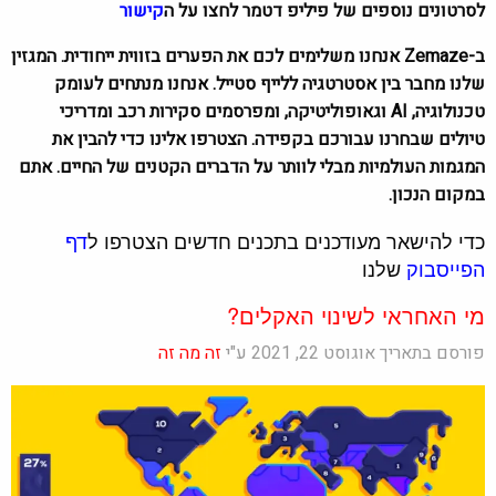
לסרטונים נוספים של פיליפ דטמר לחצו על ה
קישור
ב-Zemaze אנחנו משלימים לכם את הפערים בזווית ייחודית. המגזין
שלנו מחבר בין אסטרטגיה ללייף סטייל. אנחנו מנתחים לעומק
טכנולוגיה, AI וגאופוליטיקה, ומפרסמים סקירות רכב ומדריכי
טיולים שבחרנו עבורכם בקפידה. הצטרפו אלינו כדי להבין את
המגמות העולמיות מבלי לוותר על הדברים הקטנים של החיים. אתם
במקום הנכון.
כדי להישאר מעודכנים בתכנים חדשים הצטרפו ל
דף
הפייסבוק
שלנו
מי האחראי לשינוי האקלים?
פורסם בתאריך אוגוסט 22, 2021 ע"י
זה מה זה