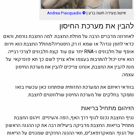
אישה צעירה חשה ברע |
©
Andrea Piacquadio
להבין את מערכת החיסון
לאחרונה מדברים הרבה על מחלת החצבת. למה החצבת גורמת, והאם
כדאי לחסן נגדה? או שמא זו רק היסטריה?מחולל החצבת הוא וירוס.
אוסף של חלבונים ו-RNA יחד עם עוד קצת חלבונים לצרכי רבייה.
הוא אינו יכול להתרבות בעצמו אלא צריך לשם כך תא פונדקאי. על
מנת להבין את החצבת, אנחנו צריכים להבין את מערכת החיסון
עצמה.
בוודאי ראיתם את המערכת החזותית שפתחנו כאן עכשיו בואו
נתמקד בחלקים של מערכת החיסון שרלוונטים לחצבת.
הזיהום מתחיל בריאות
נגיף החצבת נכנס לגוף דרך האף, הפה והעיניים. זיהום החצבת
מתחיל בריאות. החצבת מדביקה ביעילות רבה את קו ההגנה הראשון
של הגוף: המאקרופאג'ים, תאי ההגנה החזקים שמגנים על הריאות