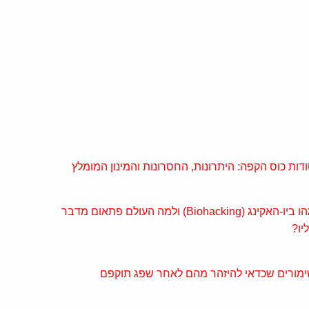
דות כוס הקפה: היתרונות, החסרונות והמינון המומלץ
מהו ביו-האקינג (Biohacking) ולמה העולם פתאום מדבר
יו?
מורים שכדאי להיזהר מהם לאחר שפג תוקפם