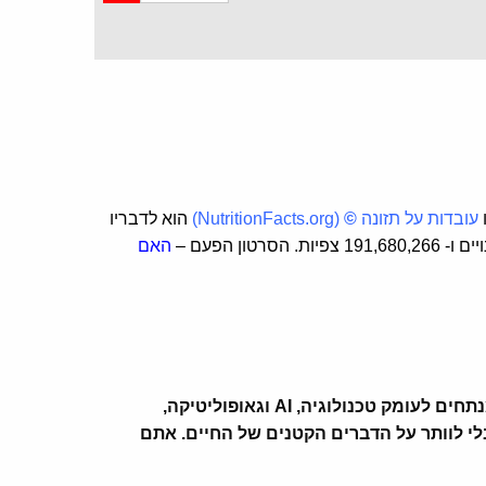
ו
עובדות על תזונה
©
(
NutritionFacts.org
)
הוא לדבריו
סרטון הפעם –
האם
ב-Zemaze אנחנו משלימים לכם את הפערים בזווית ייחודית. המגזין שלנו מחבר בין אסטרטגיה ללייף סטייל. אנחנו מנתחים לעומק טכנולוגיה, AI וגאופוליטיקה,
לי לוותר על הדברים הקטנים של החיים. אתם