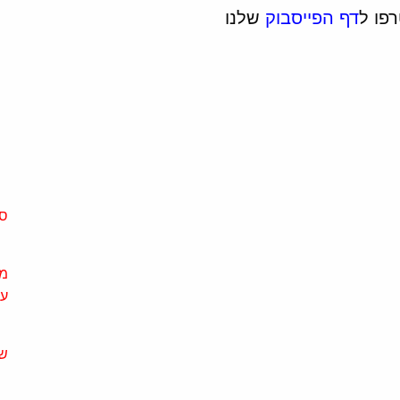
פו ל
דף הפייסבוק
שלנו
סו
על
שי