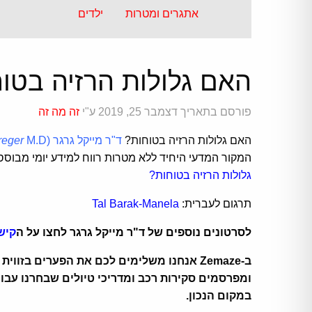
אתגרים ומטרות
ילדים
האם גלולות הרזיה בטו
פורסם בתאריך דצמבר 25, 2019 ע"י
זה מה זה
האם גלולות הרזיה בטוחות?
ד"ר מייקל גרגר
M.D)
reger
המקור המדעי היחיד ללא מטרות רווח למידע יומי מבוסס ראיות על תזונה. נכון לחודש ספטמ
גלולות הרזיה בטוחות?
תרגום לעברית:
Tal Barak-Manela
לסרטונים נוספים של ד"ר מייקל גרגר לחצו על ה
קיש
ומפרסמים סקירות רכב ומדריכי טיולים שבחרנו עבו
במקום הנכון.