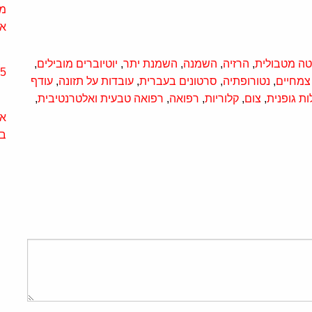
מא
או
ה מטבולית
,
הרזיה
,
השמנה
,
השמנת יתר
,
יוטיוברים מובילים
,
15 תגליות רפו
 צמחיים
,
נטורופתיה
,
סרטונים בעברית
,
עובדות על תזונה
,
עודף
ות גופנית
,
צום
,
קלוריות
,
רפואה
,
רפואה טבעית ואלטרנטיבית
,
אב
בע