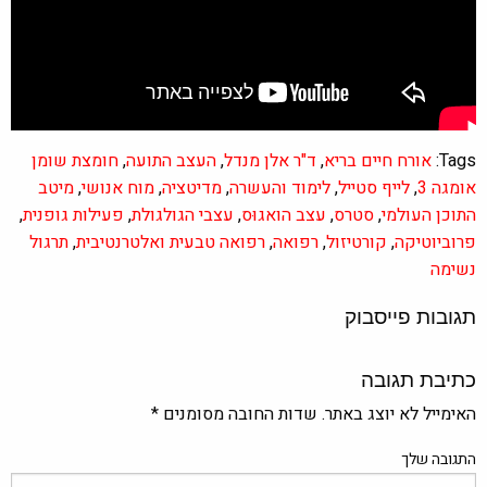
Tags:
אורח חיים בריא
,
ד"ר אלן מנדל
,
העצב התועה
,
חומצת שומן
אומגה 3
,
לייף סטייל
,
לימוד והעשרה
,
מדיטציה
,
מוח אנושי
,
מיטב
התוכן העולמי
,
סטרס
,
עצב הואגוּס
,
עצבי הגולגולת
,
פעילות גופנית
,
פרוביוטיקה
,
קורטיזול
,
רפואה
,
רפואה טבעית ואלטרנטיבית
,
תרגול
נשימה
תגובות פייסבוק
כתיבת תגובה
האימייל לא יוצג באתר.
שדות החובה מסומנים
*
התגובה שלך