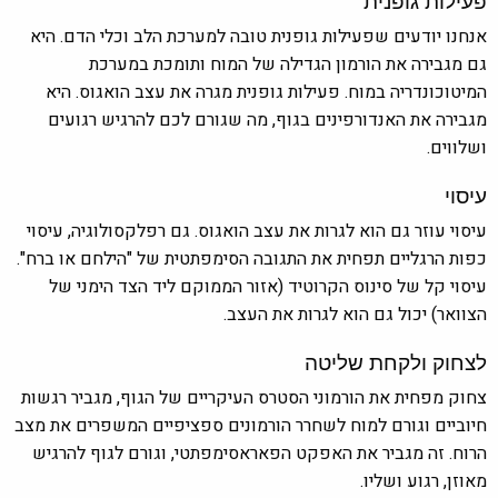
אנחנו יודעים שפעילות גופנית טובה למערכת הלב וכלי הדם. היא
גם מגבירה את הורמון הגדילה של המוח ותומכת במערכת
המיטוכונדריה במוח. פעילות גופנית מגרה את עצב הואגוס. היא
מגבירה את האנדורפינים בגוף, מה שגורם לכם להרגיש רגועים
ושלווים.
עיסוי
עיסוי עוזר גם הוא לגרות את עצב הואגוס. גם רפלקסולוגיה, עיסוי
כפות הרגליים תפחית את התגובה הסימפתטית של "הילחם או ברח".
עיסוי קל של סינוס הקרוטיד (אזור הממוקם ליד הצד הימני של
הצוואר) יכול גם הוא לגרות את העצב.
לצחוק ולקחת שליטה
צחוק מפחית את הורמוני הסטרס העיקריים של הגוף, מגביר רגשות
חיוביים וגורם למוח לשחרר הורמונים ספציפיים המשפרים את מצב
הרוח. זה מגביר את האפקט הפאראסימפתטי, וגורם לגוף להרגיש
מאוזן, רגוע ושליו.