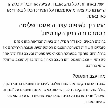
יישא באחריות לכל נזק, אובדן, פציעה או חבלות כלשהן
שייגרמו כתוצאה מהסתמכות על המידע הכלול בערוץ או
כאן באתר.
המדריך לאיפוס עצב הואגוס: שליטה
בסטרס ובהורמון הקורטיזול
ברוכים הבאים, כאן ד"ר מנדל. רוב בעיות הבריאות מהן אנחנו
סובלים קשורות למערכת העצבים הסימפתטית, תגובת ה-"הילחם או
ברח". היום נתמקד במערכת הפאראסימפתטית ובעצב גולגולתי אחד
ספציפי – עצב הואגוס. זהו העצב הארוך ביותר בגוף, העצב שיחולל
שינוי בחייכם.
מהו עצב הואגוס?
עצב הואגוס מקשר את המוח שלכם לאיברים חשובים ברחבי הגוף,
כולל המעיים והקיבה, הלב והריאות. כאשר אתם חושבים על "מנוחה
ועיכול" זוהי מערכת העצבים הפאראסימפתטית וזהו עצב הואגוס
שאיתו נעבוד.