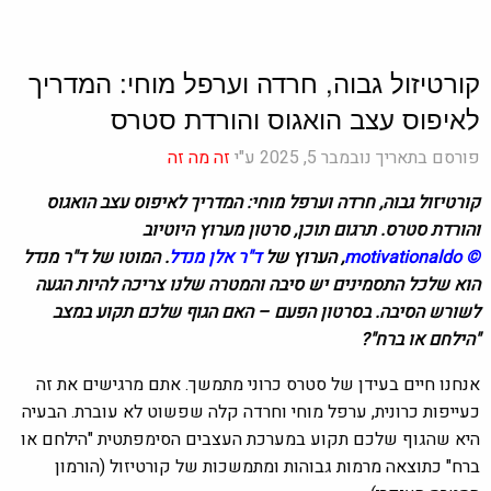
קורטיזול גבוה, חרדה וערפל מוחי: המדריך
לאיפוס עצב הואגוס והורדת סטרס
פורסם בתאריך נובמבר 5, 2025 ע"י
זה מה זה
קורטיזול גבוה, חרדה וערפל מוחי: המדריך לאיפוס עצב הואגוס
והורדת סטרס. תרגום תוכן, סרטון מערוץ היוטיוב
©
motivationaldo
, הערוץ של
ד"ר אלן מנדל
.
המוטו של ד"ר מנדל
הוא שלכל התסמינים יש סיבה והמטרה שלנו צריכה להיות הגעה
לשורש הסיבה. בסרטון הפעם – האם הגוף שלכם תקוע במצב
"הילחם או ברח"?
אנחנו חיים בעידן של סטרס כרוני מתמשך. אתם מרגישים את זה
כעייפות כרונית, ערפל מוחי וחרדה קלה שפשוט לא עוברת. הבעיה
היא שהגוף שלכם תקוע במערכת העצבים הסימפתטית "הילחם או
ברח" כתוצאה מרמות גבוהות ומתמשכות של קורטיזול (הורמון