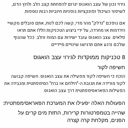
גירוי נכון של עצב הואגוס יגרום להפחתת קצב הלב ולחץ הדם,
לשיפור העיכול ופונקציות גופניות חיוביות רבות נוספות.
אם גופכם "נדלק" מהר מדי, קשה לכם לנוח, אתם סובלים מקשיי
הירדמות או מחרדה, על ידי ביצוע הטכניקות הללו אתם תראו
פלאים. עצב הואגוס עובד ישירות עם המוח והלב. ככל שהגוף
שלכם נרגע אתם תרגישו שינויים מיידיים .
8 טכניקות ממוקדות לגירוי עצב הואגוס
חשיפה לקור
הוכח כי חשיפה לקור מפעילה את עצב הואגוס. חשיפה קבועה
לקור מורידה את תגובת ה-"הילחם או ברח" הסימפתטית ומגבירה את
הפעילות הפאראסימפתטית דרך עצב הואגוס.
הפעולות האלה יפעילו את המערכת הפאראסימפתטית:
שהייה בטמפרטורות קרירות, התזת מים קרים על
הפנים, מקלחת קרה קצרה