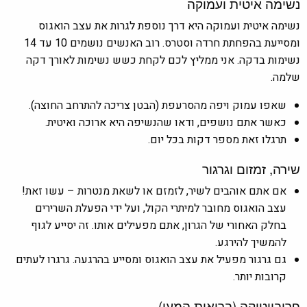
נשימה איטית ועמוקה
נשימה איטית ועמוקה היא דרך נוספת לגרות את עצב הואגוס
ומסייעת בהפחתת חרדה וסטרס. רוב האנשים נושמים 10 עד 14
נשימות בדקה. אני ממליץ לכם לקחת כשש נשימות לאורך דקה
שלמה.
שאפו עמוק ויפה מהסרעפת (הבטן צריכה להתרחב החוצה).
כאשר אתם נושפים, ודאו שהנשיפה היא ארוכה ואיטית.
תרגלו זאת מספר דקות בכל יום.
שירה, זמזום וגרגור
אם אתם אוהבים לשיר, לזמזם או לשאת מנטרות – עשו זאת!
עצב הואגוס מחובר למיתרי הקול, ועל ידי הפעלת השרירים
בחלק האחורי של הגרון, אתם מפעילים אותו. זה יסייע לגוף
להמשיך להירגע.
גם גרגור מפעיל את עצב הואגוס ומסייע בהרגעה. גרגרו לעתים
קרובות יותר.
פרוביוטיקה (בריאות המעי)