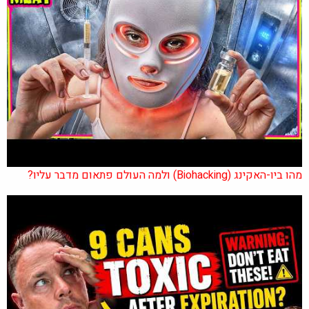
מהו ביו-האקינג (Biohacking) ולמה העולם פתאום מדבר עליו?