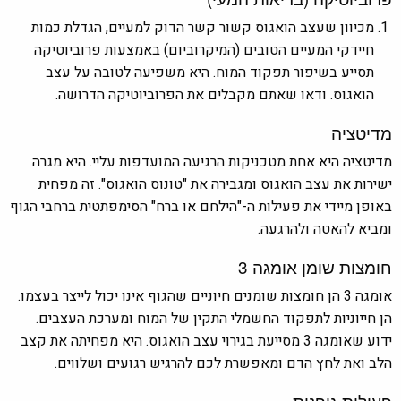
מכיוון שעצב הואגוס קשור קשר הדוק למעיים, הגדלת כמות
חיידקי המעיים הטובים (המיקרוביום) באמצעות פרוביוטיקה
תסייע בשיפור תפקוד המוח. היא משפיעה לטובה על עצב
הואגוס. ודאו שאתם מקבלים את הפרוביוטיקה הדרושה.
מדיטציה
מדיטציה היא אחת מטכניקות הרגיעה המועדפות עליי. היא מגרה
ישירות את עצב הואגוס ומגבירה את "טונוס הואגוס". זה מפחית
באופן מיידי את פעילות ה-"הילחם או ברח" הסימפתטית ברחבי הגוף
ומביא להאטה ולהרגעה.
חומצות שומן אומגה 3
אומגה 3 הן חומצות שומנים חיוניים שהגוף אינו יכול לייצר בעצמו.
הן חייוניות לתפקוד החשמלי התקין של המוח ומערכת העצבים.
ידוע שאומגה 3 מסייעת בגירוי עצב הואגוס. היא מפחיתה את קצב
הלב ואת לחץ הדם ומאפשרת לכם להרגיש רגועים ושלווים.
פעילות גופנית