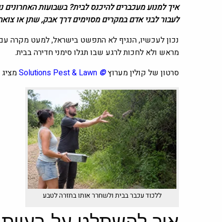
איך למנוע מעכברים להיכנס לבית? בשבועות האחרונים נ
לעבור לבני אדם במקרים מסוימים דרך אבק, שתן או צואה
נכון לעכשיו, הנגיף לא התפשט בישראל, למעט מקרה עם 
מראש ולא לחכות לרגע שבו תגלו סימני חדירה בבית.
סרטון של קולין מערוץ
©
Solutions Pest & Lawn
מציג ב
ללכוד עכבר בבית ולשחרר אותו בחזרה לטבע
איך להשתלט על בעיית 