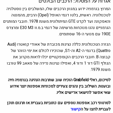
אגדות על המסלול: הרכבים הבולטים
המרוץ בגרמניה ידוע במגוון הרכבים שלו, המשלבים בין נוסטלגיה
לטכנולוגיה. ראשית, בלטו דגמי האופל (Opel) הרבים, מהמנטה
והאסקונה ועד לקדט GTE המיתולוגית משנת 1978. חובבי המותגים
הגרמניים נהנו מנוכחות מרשימה של דגמי ב.מ.וו E30 M3 ומרצדס
190E עם מנועי ה-16 שסתומים.
הגזרה הטכנולוגית כללה נציגות מכובדת של אאודי קואטרו (Audi
Quattro) בדגמי ה-A2 וה-S1, שהזכירו לכולם את ימי הזוהר של
קבוצה B. חובבי הרכבים הקומפקטיים יכלו לראות מקרוב את
הגולף GTI דור 1 ודור 4, ואפילו נציגות נדירה של סאאב 99 טורבו
משנת 1979.
לסיכום, ראלי Grabfeld הוכיח שוב שתרבות הנהיגה בגרמניה חיה
ובועטת. השילוב בין נהגים צעירים למכוניות אספנות יוצר אירוע
שאי אפשר להישאר אדישים אליו.
לסרטוני רכב אספנות נוספים עם כתוביות בעברית או תרגום תוכן
לעברית לחצו על ה
קישור