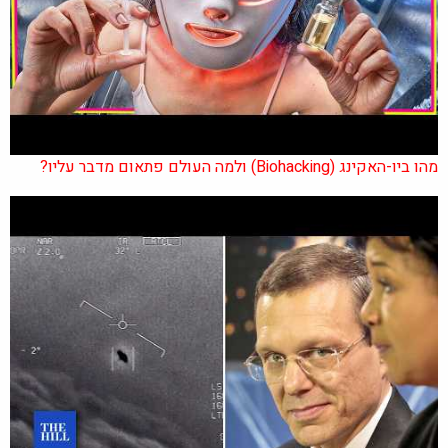
מהו ביו-האקינג (Biohacking) ולמה העולם פתאום מדבר עליו?