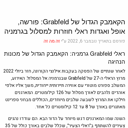
הקאמבק הגדול של Grabfeld: פורשה,
אופל ואגדות ראלי חוזרות למסלול בגרמניה
פורסם בתאריך נובמבר 6, 2022 ע"י
זה מה זה
ראלי Grabfeld גרמניה: הקאמבק הגדול של מכונות
הנהיגה
לאחר שנתיים של הפסקה בעקבות אילוצי הקורונה, חזר ביולי 2022
מרוץ הראלי ה-27 של Grabfeld שבגרמניה אל המסלול. האירוע,
המשלב ספורט מוטורי עם אווירה תיירותית ייחודית, משך אליו אלפי
אוהדים נלהבים לאורך מסלול של 126 קילומטרים. המארגנים
חילקו את המרוץ לשבעה שלבים מיוחדים, הכוללים מבחני ספרינט
מאתגרים באורך של 8 עד 12 קילומטרים כל אחד.
השנה שמו המארגנים דגש מיוחד על הדור הבא. הם עודדו נהגים
צעירים להשתתף ב"ראלי הצעיר", שכלל שלבים באורך כולל של 35