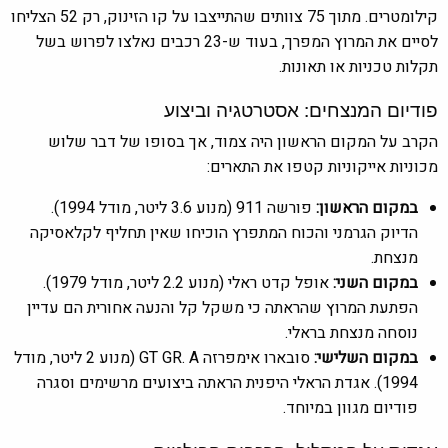
קילומטרים. מתוך 75 צוותים שהתייצבו על קו הזינוק, רק 52 הצליחו
לסיים את המרוץ המפרך, בעוד ש-23 רכבים נאלצו לפרוש בשל
תקלות טכניות או תאונות.
פודיום המנצחים: אסטרטגיה וביצוע
הקרב על המקום הראשון היה צמוד, אך בסופו של דבר שלוש
מכוניות אייקוניות קטפו את התארים:
במקום הראשון:
פורשה 911 (מנוע 3.6 ליטר, מודל 1994).
הדיוק הגרמני והכוח המתפרץ הוכיחו שאין תחליף לקלאסיקה
מנצחת.
במקום השני:
אופל קדט ראלי (מנוע 2.2 ליטר, מודל 1979).
הפתעת המרוץ שהראתה כי משקל קל והנעה אחורית הם עדיין
נוסחה מנצחת בראלי.
במקום השלישי:
סובארו אימפרזה GT GR. A (מנוע 2 ליטר, מודל
1994). אגדת הראלי היפנית הראתה ביצועים מרשימים וסגרה
פודיום מגוון במיוחד.