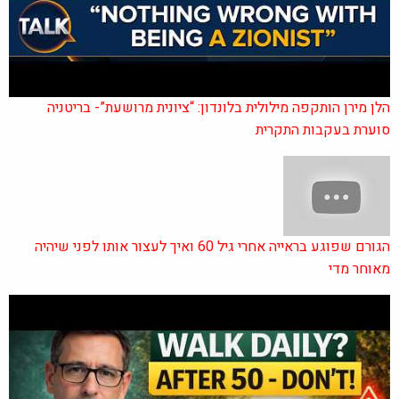
הלן מירן הותקפה מילולית בלונדון: “ציונית מרושעת”- בריטניה
סוערת בעקבות התקרית
הגורם שפוגע בראייה אחרי גיל 60 ואיך לעצור אותו לפני שיהיה
מאוחר מדי