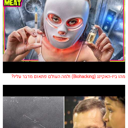
מהו ביו-האקינג (Biohacking) ולמה העולם פתאום מדבר עליו?