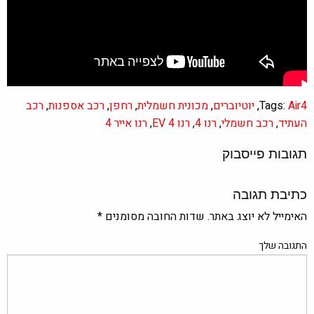
Air4
Tags:
,
יוטיוברים
,
מכונית חשמלית
,
רחפן
,
רכב אספנות
,
רכב
העתיד
,
רכב חשמלי
,
רנו 4
,
רנו 4 EV
,
רנו אייר 4
תגובות פייסבוק
כתיבת תגובה
האימייל לא יוצג באתר.
שדות החובה מסומנים
*
התגובה שלך