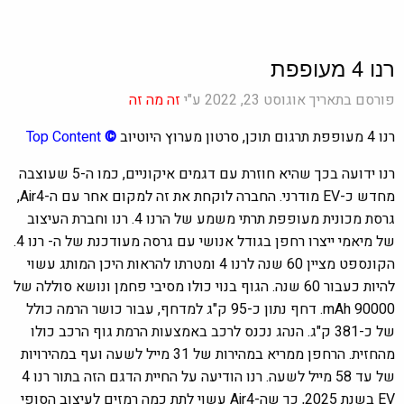
רנו 4 מעופפת
פורסם בתאריך אוגוסט 23, 2022 ע"י
זה מה זה
רנו 4 מעופפת תרגום תוכן, סרטון מערוץ היוטיוב
©
Top Content
רנו ידועה בכך שהיא חוזרת עם דגמים איקוניים, כמו ה-5 שעוצבה
מחדש כ-EV מודרני. החברה לוקחת את זה למקום אחר עם ה-Air4,
גרסת מכונית מעופפת תרתי משמע של הרנו 4. רנו וחברת העיצוב
של מיאמי ייצרו רחפן בגודל אנושי עם גרסה מעודכנת של ה- רנו 4.
הקונספט מציין 60 שנה לרנו 4 ומטרתו להראות היכן המותג עשוי
להיות כעבור 60 שנה. הגוף בנוי כולו מסיבי פחמן ונושא סוללה של
90000 mAh. דחף נתון כ-95 ק"ג למדחף, עבור כושר הרמה כולל
של כ-381 ק"ג. הנהג נכנס לרכב באמצעות הרמת גוף הרכב כולו
מהחזית. הרחפן ממריא במהירות של 31 מייל לשעה ועף במהירויות
של עד 58 מייל לשעה. רנו הודיעה על החיית הדגם הזה בתור רנו 4
EV בשנת 2025, כך שה-Air4 עשוי לתת כמה רמזים לעיצוב הסופי