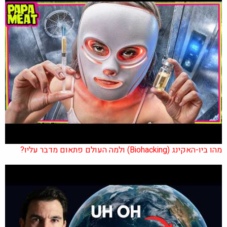
מהו ביו-האקינג (Biohacking) ולמה העולם פתאום מדבר עליו?