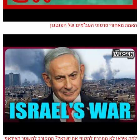
האמת מאחורי סרטוני העב"מים של הפנטגון
למה איראן לא ממהרת לתקוף את ישראל? המקורב למשטר האיראני