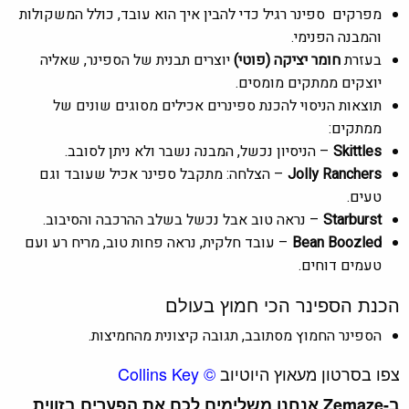
מפרקים ספינר רגיל כדי להבין איך הוא עובד, כולל המשקולות
והמבנה הפנימי.
בעזרת
חומר יציקה (פוטי)
יוצרים תבנית של הספינר, שאליה
יוצקים ממתקים מומסים.
תוצאות הניסוי להכנת ספינרים אכילים מסוגים שונים של
ממתקים:
Skittles
– הניסיון נכשל, המבנה נשבר ולא ניתן לסובב.
Jolly Ranchers
– הצלחה: מתקבל ספינר אכיל שעובד וגם
טעים.
Starburst
– נראה טוב אבל נכשל בשלב ההרכבה והסיבוב.
Bean Boozled
– עובד חלקית, נראה פחות טוב, מריח רע ועם
טעמים דוחים.
הכנת הספינר הכי חמוץ בעולם
הספינר החמוץ מסתובב, תגובה קיצונית מהחמיצות.
צפו בסרטון מעאוץ היוטיוב
©
Collins Key
ב-Zemaze אנחנו משלימים לכם את הפערים בזווית