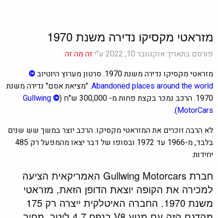
מזראטי מקסיקו נדירה משנת 1970
פורסם בתאריך אוקטובר 10, 2022 ע"י
זה מה זה
מזראטי מקסיקו נדירה משנת 1970. סרטון מערוץ היוטיוב
©
Abandoned places around the world
.
"מציאת אסם" נדירה משנת
1970. הרכב נמכר בקצת פחות מ- 300,000 ש"ח (
©
Gullwing
.
)
MotorCars
לא הרבה זוכרים את המזראטי מקסיקו. הרכב יוצר במשך שש שנים
בלבד, מ-1966 עד 1972 ובסופו של דבר יצאו מהמפעל רק 485
יחידות.
חברת Gullwing Motorcars האמריקאית הציעה
למכירה את הקופה יוצאת הדופן הזאת, מזראטי
משנת 1970. החברה האיטלקית ייצרה רק 175
מהדגם הזה עם מנוע V8 בנפח 4.7 ליטר. מחיר