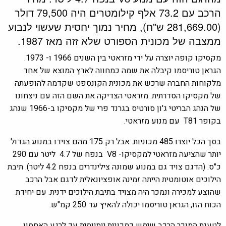
הרכב עם 73.2 אלף קילומטרים היה 79,500 דולר
(281,669.00 ש"ח), מחיר נמוך יחסית שעשוי לנבוע
ממצבה של מכונית הספורט שלא זזה מאז 1987.
מקסיקו קופה יוצרה על ידי מזראטי בין השנים 1966 ו- 1973.
הגראן טוריסמו קיבלה את שמה כמחווה לארץ המוצא של אחד
מלקוחות החברה שרכש את מכונית הקונספט שקדמה להופעתה
של מקסיקו הסדרתית. מזראטי הצדיקה את השם הזה עם ניצחונו
של הנהג הבריטי ג'ון סורטיס בגרנד פרי של מקסיקו ב-1966 שנהג
בקופר T81 עם מנוע מזראטי.
בסך הכל יוצרו 485 מכוניות. אבל רק 175 מהם צוידו במנוע הגדול
יותר שהציעה מזראטי למקסיקו- V8 בנפח של 4.7 ליטר עם 290
כ"ס. (הדגם צויד גם במנוע שמונה צילינדרים בנפח 4.2 ליטר). תיבת
הילוכים אוטומטית הייתה זמינה אופציונאלית לדגם אבל הרכב
שהוצע למכירה ונמכר היה מצויד בתיבת הילוכים ידנית. עם יחידת
הכוח הזו, הגראן טוריסמו יכולה להאיץ עד 250 קמ"ש.
לטענת המוכר הרכב שימש כמכונית יומיומית עד לרגע האחסון.