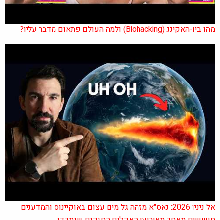
מהו ביו-האקינג (Biohacking) ולמה העולם פתאום מדבר עליו?
אל ניניו 2026: נאס"א מזהה גל מים עצום באוקיינוס והמדענים
חוששים מאחד מאירועי האקלים החזקים שנמדדו