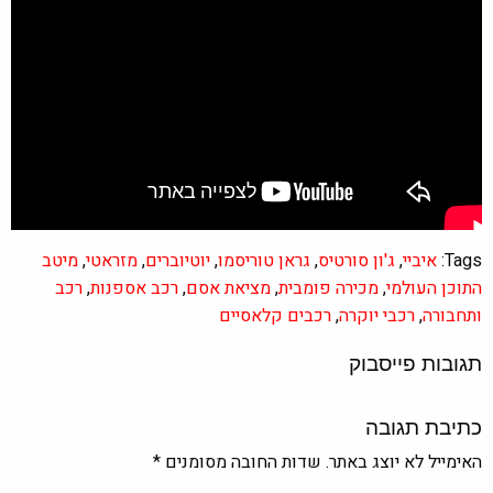
Tags:
איביי
,
ג'ון סורטיס
,
גראן טוריסמו
,
יוטיוברים
,
מזראטי
,
מיטב
התוכן העולמי
,
מכירה פומבית
,
מציאת אסם
,
רכב אספנות
,
רכב
ותחבורה
,
רכבי יוקרה
,
רכבים קלאסיים
תגובות פייסבוק
כתיבת תגובה
האימייל לא יוצג באתר.
שדות החובה מסומנים
*