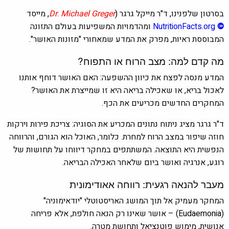
בסרטון שלפנינו, ד"ר מייקל גרגר
(
Michael Greger
.
Dr
,
מייסד
©
NutritionFacts.org
ומהדמויות המשפיעות בעולם התזונה
המבוססת ראיות, מפרק את המדע שמאחורי "מזונות האושר".
מה קדם למה: מצב הרוח או התפוח?
המדע מנסה לפצח את כיוון ההשפעה: האם האושר דוחף אותנו
לאכול בריא, או שאכילה בריאה היא זו שמייצרת את האושר?
המחקרים החדשים מכריעים את הכף.
ד"ר גרגר מציג ניתוח נתונים המכריע את הסוגיה: צריכת פירות וירקות
חוזה שיפור במצב הרוח למחרת. כלומר, האוכל הוא הגורם, והרווחה
הנפשית היא התוצאה. המשתתפים במחקר דיווחו על תחושות של
רוגע, אנרגיה ואושר ביום שלאחר האכילה הבריאה.
מעבר להנאה רגעית: רווחה אאודימונית
המחקר מעמיק אל תוך המושג האריסטוטלי "יודאימוניה"
(Eudaemonia) – אושר שאינו רק הנאה חולפת, אלא פריחה
אנושית, מימוש פוטנציאל ותחושת מטרה.