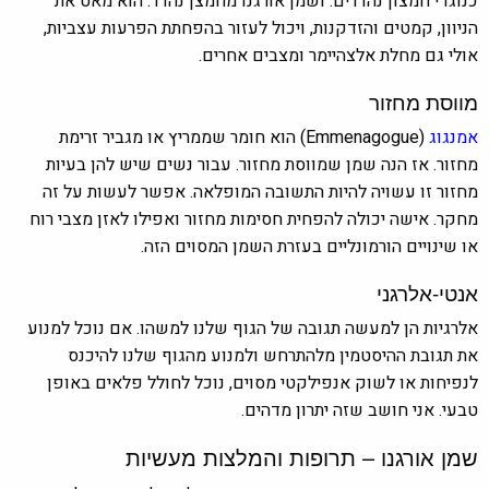
כנוגדי חמצון נהדרים. ושמן אורגנו מחמצן נהדר. הוא מאט את
הניוון, קמטים והזדקנות, ויכול לעזור בהפחתת הפרעות עצביות,
אולי גם מחלת אלצהיימר ומצבים אחרים.
מווסת מחזור
אמנגוג
(Emmenagogue) הוא חומר שממריץ או מגביר זרימת
מחזור. אז הנה שמן שמווסת מחזור. עבור נשים שיש להן בעיות
מחזור זו עשויה להיות התשובה המופלאה. אפשר לעשות על זה
מחקר. אישה יכולה להפחית חסימות מחזור ואפילו לאזן מצבי רוח
או שינויים הורמונליים בעזרת השמן המסוים הזה.
אנטי-אלרגני
אלרגיות הן למעשה תגובה של הגוף שלנו למשהו. אם נוכל למנוע
את תגובת ההיסטמין מלהתרחש ולמנוע מהגוף שלנו להיכנס
לנפיחות או לשוק אנפילקטי מסוים, נוכל לחולל פלאים באופן
טבעי. אני חושב שזה יתרון מדהים.
שמן אורגנו – תרופות והמלצות מעשיות