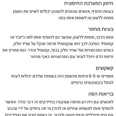
חיזוק המערכת החיסונית
בעונת החורף, אנשים שנוטים להצטנן יכולים לשים את השמן
מתחת ללשון או לשתות אותו בתה.
בעיות מחזור
אותו הדבר, מתחת ללשון, אפשר גם להוסיף אותו לתה ג'ינג'ר או
קמומיל. הסיבה לכך היא שקמומיל מרפה ומקל על שריר חלק.
כשיש התכווצויות של שריר חלק בגוף, קמומיל נהדר. הוא ממריץ את
זרימת הדם ויוכל לעזור עם התכווצויות כאבי מחזור.
קשקשים
אומרים ש-6-5 טיפות מהשמן הזה בשמפו שלכם יכולות לעזור
לטפל בקשקשים כרוניים.
בריאות הפה
לאנשים עם ריח רע מהפה שמקורו בחיידקים זה דבר נהדר. אפשר
להוסיף אותו למשחת שיניים או להכין מי פה ביתיים על ידי ערבוב
עם מים מינרליים וקצת מנטה ולגרגר. זה באמת יהרוג את החיידקים.