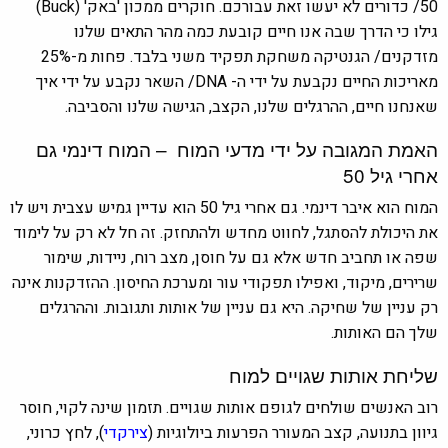
50/ כדורים לא יעשו זאת עבורכם. חוקרים ממכון 'באק' (Buck)
גילו כי הדרך שבה אנו חיים קובעת כמה מהר התאים שלנו
מזדקנים/ הגנטיקה משחקת תפקיד משני בלבד. פחות מ-25%
מאריכות החיים נקבעת על ידי ה- DNA/ השאר נקבע על ידי איך
שאנחנו חיים, ההרגלים שלנו, הקצב, הגישה שלנו והסביבה.
האמת המגובה על ידי מדעי המוח – המוח דינמי גם
אחרי גיל 50
המוח הוא איבר דינמי. גם אחרי גיל 50 הוא עדיין גמיש עצבית ויש לו
את היכולת להסתגל, לחווט מחדש ולהתחזק. זה חל לא רק על לימוד
שפה או תחביב חדש אלא גם על חוסן, מצב רוח, ניידות, שימור
שרירים, מיקוד, ואפילו תפקודי עור ומערכת החיסון. ההזדקנות אינה
רק עניין של שחיקה. היא גם עניין של אותות ותגובות. וההרגלים
שלך הם האותות.
שליחת אותות שגויים למוח
רוב האנשים שולחים לגופם אותות שגויים. תזמון שינה לקוי, חוסר
גיוון בתנועה, קצב המעורר הפרעות ביולוגיות (
צירקדי
), לחץ כרוני,