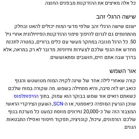
כל אלה מאיצים את ההזדקנות מבפנים החוצה.
שישה הרגלי זהב
ישנם שישה הרגלי זהב שלפי מדעי המוח יכולים להאט ובחלק
מהתחומים גם לגרום להיפוך סימני ההזדקנות הפיזיולוגית אחרי גיל
50. כל הרגל מגובה במחקר מעשי עם כלים ברורים, במטרה לתכנת
מחדש את הגוף שלכם לצעירות וחיוניות. מדובר לא רק במראה, אלא
בדרך שבה אתם זזים, חושבים ומתאוששים.
אור השמש
קורה שאחרי לילה אחד של שינה לקויה המוח מטושטש והגוף
כואב.יש לזה סיבה, והיא מתחילה בשמש. מה שקורה במוח שלכם
כשאתם רואים אור שמש בבוקר הוא עמוק. בתוך
ההיפותלמוס
שוכן הגרעין הסופרה כיאסמטי, או ה-
SCN
, השעון הצירקדי הראשי.
המצבור הזה של כ-20,000 נוירונים מווסת כמעט כל מערכת בגוף
שלכם: הורמונים, עיכול, קוגניציה, תפקוד חיסוני ואפילו התבטאות
הגנים.