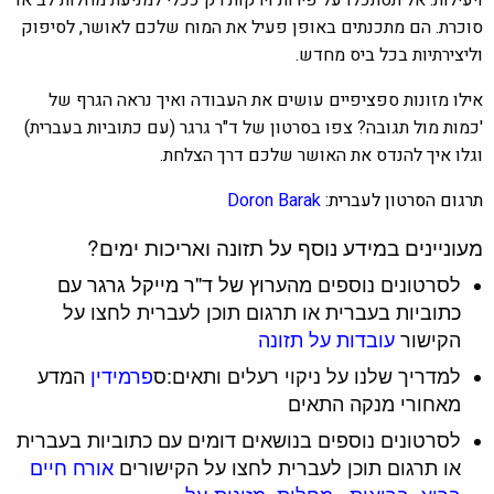
ויעילות. אל תסתכלו על פירות וירקות רק ככלי למניעת מחלות לב או
סוכרת. הם מתכנתים באופן פעיל את המוח שלכם לאושר, לסיפוק
וליצירתיות בכל ביס מחדש.
אילו מזונות ספציפיים עושים את העבודה ואיך נראה הגרף של
'כמות מול תגובה? צפו בסרטון של ד"ר גרגר (עם כתוביות בעברית)
וגלו איך להנדס את האושר שלכם דרך הצלחת.
תרגום הסרטון לעברית:
Doron Barak
מעוניינים במידע נוסף על תזונה ואריכות ימים?
לסרטונים נוספים מהע
רוץ של ד"ר מייקל גרגר עם
כת
וביות בעברית או תרגום תוכן לעברית לחצו על
הקישור
עובדות על תזונה
למדריך שלנו על ניקוי רעלים ותאים:ס
פרמידין
המדע
מאחורי מנקה התאים
לסרטונים נוספים בנושאים דומים עם כתוביות בעברית
או תרגום תוכן לעברית לחצו על הקישורים
אורח חיים