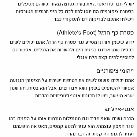
יש לי חבר פודיאטר, זאת בעיה נפוצה מאוד. כשהם מטפלים
בפטרת ציפורניים הם ינסו לתת לכם כל מיני תרופות מטורפות
וישלחו אתכם לבדיקות דם לתפקודי כבד.
פטרת כף הרגל (Athlete's Foot)
ידוע ששמן אורגנו מסייע נגד פטרת כף הרגל. אתם יכולים לשים
ככפית שמן אורגנו בגיגית מים ולהשרות את הרגליים. אפשר גם
להוסיף למים קצת מלח אנגלי.
זיהומי ציפורניים
אתם יכולים פשוט לשים את הטיפות ישירות על הציפורן הנגועה.
אפשר להשתמש בשמן נשא אם רוצים. אבל הוא בטוח. זהו שמן
שבא מעשב, ויש לו תכונות אנטי-פטרייתיות נהדרות.
אנטי-אייג'ינג
הרבה נשים שאני מכיר וגם מטופלות מורחות אותו על הפנים. זהו
נוגד חמצון עוצמתי. הוא עוזר למנוע קמטים, מאט את הופעתם
ועוזר למנוע הזדקנות. זה דבר נהדר.