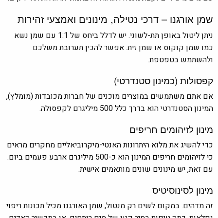
שמן אורגנו – דרכי נטילה, מינונים ואמצעי זהירות
ניתן ליטול באופן תת-לשוני. יש לדלל ביחס של 1:1 עם שמן נשא
כמו שמן קוקוס או שמן זית. אפשר להכין תערובת משלכם
ולהשתמש בטפטפת.
קפסולות (כמינון סטנדרטי)
אם אתם משתמשים במוצרים מוכנים של חברות מכובדות (מומלץ),
המינון הסטנדרטי הוא בדרך כלל 500 מיליגרם לקפסולה.
מינון לזיהומים חריפים
כדי להשיג את מלוא היתרונות האנטי-מיקרוביאליים מחקרים מראים
כי לזיהומים חריפים המינון הוא כ-500 מיליגרם ארבע פעמים ביום.
עם זאת, יש מינונים שונים מותאמים אישית.
מינון לסינוסיטיס
זה מדהים. במקום לשים רק מנטול, שמן האורגנו מכיל תכונות ריפוי
נפלאות. כמה טיפות בסיר קטן של מים רותחים, או במכשיר האדים.