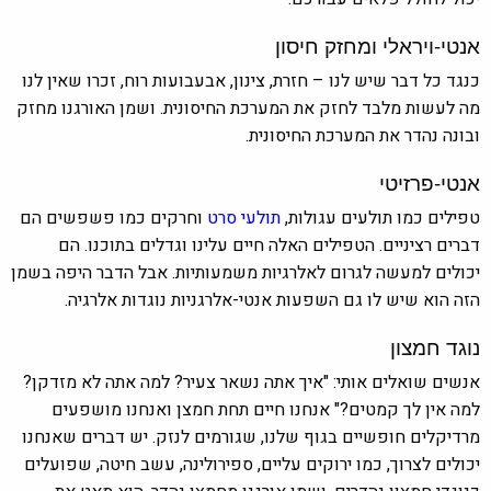
אנטי-ויראלי ומחזק חיסון
כנגד כל דבר שיש לנו – חזרת, צינון, אבעבועות רוח, זכרו שאין לנו
מה לעשות מלבד לחזק את המערכת החיסונית. ושמן האורגנו מחזק
ובונה נהדר את המערכת החיסונית.
אנטי-פרזיטי
טפילים כמו תולעים עגולות,
תולעי סרט
וחרקים כמו פשפשים הם
דברים רציניים. הטפילים האלה חיים עלינו וגדלים בתוכנו. הם
יכולים למעשה לגרום לאלרגיות משמעותיות. אבל הדבר היפה בשמן
הזה הוא שיש לו גם השפעות אנטי-אלרגניות נוגדות אלרגיה.
נוגד חמצון
אנשים שואלים אותי: "איך אתה נשאר צעיר? למה אתה לא מזדקן?
למה אין לך קמטים?" אנחנו חיים תחת חמצן ואנחנו מושפעים
מרדיקלים חופשיים בגוף שלנו, שגורמים לנזק. יש דברים שאנחנו
יכולים לצרוך, כמו ירוקים עליים, ספירולינה, עשב חיטה, שפועלים