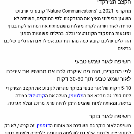
הקצב הצירקדי
מחקר מ-2021 ב-'Nature Communications' קובע כי שיבוש
השעון הביולוגי מאיץ את ההזדקנות. לפי החוקרים, חשיפה לא
סדירה לאור ושינה לקויה מעלות משמעותית את רמת הדלקת בגוף
ופוגעות בתפקוד הקוגניטיבי ובלב. במילים פשוטות: תזמון
ההרגלים שלכם קובע כמה מהר תזדקנו. אפילו אם ההרגלים שלכם
בריאים.
חשיפה לאור שמש טבעי
לפי מחקרים, הנה מה שיקרה לכם אם תחשפו את עיניכם
לאור שמש טבעי תוך 30-60 דקות
5-10 דקות של אור טבעי בבוקר עוזרות לקבוע את הקצב הצירקדי
ליום כולו. זה מדכא את ה
מלטונין
, מעלה את ה
קורטיזול
בצורה
בריאה, ומאותת למוח שהגיע הזמן להיות ערני, מרוכז ומלא אנרגיה.
חשיפה לאור בוקר
חשיפה לאור בוקר גם משפרת את אותות ה
דופמין
. זה קריטי, לא רק
למוטיבציה ולדחף, אלא גם לשליטה מוטורית, ללמידה ולויסות רגשי.