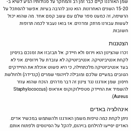
שמן האורגנו קיים כבר זמן רב והמחקר על סגולותיו הגיע לשיא ב-
15-20 השנים האחרונות. הוא טוב להרבה בעיות. אפשר להסתכל על
הרשימה, זה כמעט ספר שלם עם עשב קסם אחד. מה שהוא יכול
לעשות עבורנו מרתק ומדהים. אז בואו נעבור לכמה תרופות
חשובות.
הצטננות
זכרו שהצינון הוא וירוס ולא חיידק. אל תבזבזו את זמנכם בניסיון
לקחת אנטיביוטיקה. אנטיביוטיקה לא עובדת על וירוסים. אני לא
בעד אנטיביוטיקה מלכתחילה, כי היא פשוט אוכלת את החיידקים
הטובים במעיים שלכם ומובילה לזיהומי שמרים (קנדידה) ולחולשת
חיסון. שמן אורגנו נגד צינון זה דבר מדהים. הוכח שהוא עוזר
להשמיד את החיידק סטפילוקוקוס אוראוס (Staphylococcus
Aureus).
אינהלציה באדים
ניתן לקחת כמה טיפות משמן האורגנו ולהשתמש במכשיר אדים.
האדים יסייעו להילחם בזיהום, להקל על הסינוסים ולפתוח אותם.