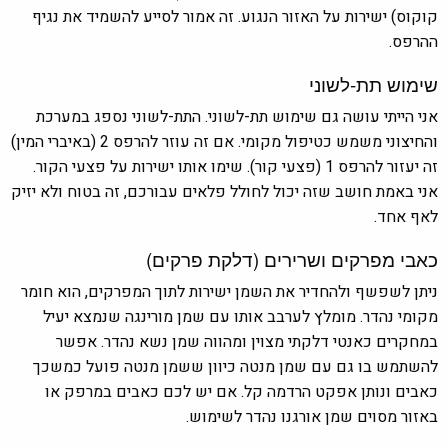
קוקוס) ישירות על האזור הנגוע. זה אמור לסייע להשמיד את נגיף
ההרפס.
שימוש תת-לשוני
אני הייתי עושה גם שימוש תת-לשוני. התת-לשוני נספג במערכת
והחיצוני משמש כטיפול מקומי. אם זה עוזר להרפס 2 (באיברי המין)
זה יעזור להרפס 1 (פצעי קור). שימו אותו ישירות על פצעי הקור.
אני באמת חושב שזה יכול לחולל פלאים עבורכם, זה בטוח ולא יזיק
לאף אחד.
כאבי מפרקים ושרירים (דלקת פרקים)
ניתן לשפשף ולהחדיר את השמן ישירות לתוך המפרקים, הוא חומר
מקומי נהדר. מומלץ לערבב אותו עם שמן מורינגה שנמצא יעיל
במחקרים כאנטי דלקתי מצוין ומהווה שמן נשא נהדר. אפשר
להשתמש בו גם עם שמן מנטה כיוון ששמן מנטה פועל כמשכך
כאבים ונותן אפקט הרדמה קל. אם יש לכם כאבים במרפק או
באזור מסוים שמן אורגנו נהדר לשימוש.