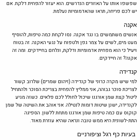
שפשפו אותו על האזורים הנדרשים. הוא יעזור להפחית דלקת. אם
יש לכם פריחה, תראו שהאדמומיות נעלמת.
אקנה
אנשים משתמשים בו נגד אקנה. נסו לקחת כמה טיפות, להוסיף
מעט מים, לשים על צמר גפן ולטפוח על נגעי האקנה. זה בטוח
ויעיל כי הוא מפחית אדמומיות ודלקת, ונלחם בחיידקים. ומה זה
אקנה? זה חיידקים.
קנדידה
למי שיש מקרה כרוני של קנדידה (זיהום שמרים) שלרוב קשור
לצריכת סוכר גבוהה, אני ממליץ להפחית בצריכת הסוכר ולהתחיל
ליטול קצת שמן אורגנו שיכול לחולל לכם פלאים. כשזה מגיע
לקנדידה, ישנן שיטות דומות לנטילה. אני אוהב את השיטה של שמן
קוקוס עם כמה טיפות שמן אורגנו מתחת ללשון. הספיגה
התת-לשונית היא ממש טובה ונראה שהיא עוזרת מאוד.
בעיות כף רגל וציפורניים