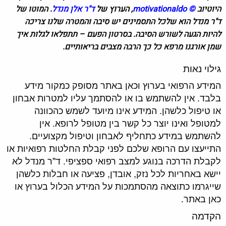
היוטיוב
©
motivationaldo
, הערוץ של
ד"ר אלן מנדל
.
המוטו של
ד"ר מנדל הוא שלכל התסמינים יש סיבה והמטרה שלנו צריכה
להיות הגעה לשורש הסיבה. בסרטון הפעם –
תתפלאו לגלות איך
שמן אורגנו מרפא כל כך הרבה מצבים בריאותיים.
גילוי נאות
המידע הרפואי בערוץ וכאן באתר מסופק כמקור מידע
בלבד. אין להשתמש בו או להסתמך עליו למטרות אבחון
או טיפול כלשהן. המידע אינו מיועד לשמש כהכוונה
למטופל ואינו יוצר כל קשר בין מטופל לרופא. אין
להשתמש במידע כתחליף לאבחון וטיפול מקצועיים.
התייעצו עם הרופא שלכם לפני קבלת החלטות רפואיות או
לקבלת הדרכה בנוגע למצב רפואי ספציפי. ד"ר מנדל לא
יישא באחריות לכל נזק, אובדן, פציעה או חבלות כלשהן
שייגרמו כתוצאה מהסתמכות על המידע הכלול בערוץ או
כאן באתר.
הקדמה