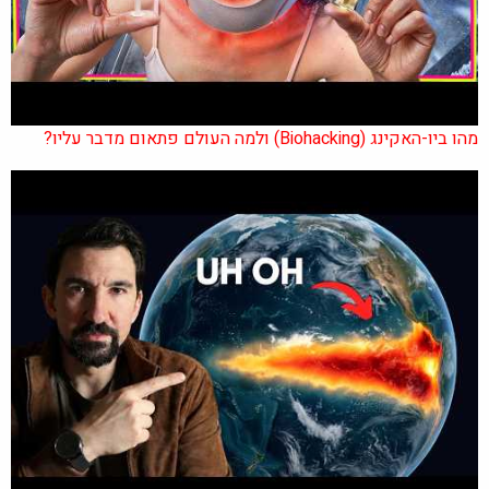
מהו ביו-האקינג (Biohacking) ולמה העולם פתאום מדבר עליו?