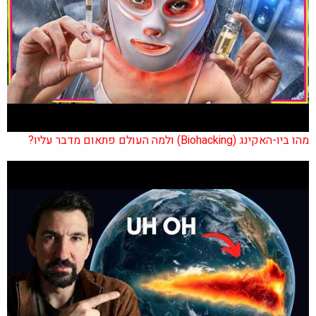
מהו ביו-האקינג (Biohacking) ולמה העולם פתאום מדבר עליו?