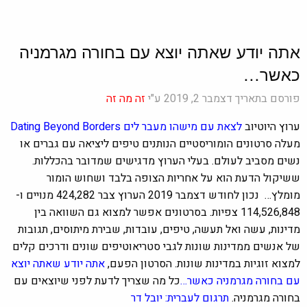
אתה יודע שאתה יוצא עם בחורה מגרמניה
כאשר…
פורסם בתאריך דצמבר 2, 2019 ע"י
זה מה זה
ערוץ היוטיוב
לצאת עם מישהו מעבר לים Dating Beyond Borders
מעלה סרטונים הומוריסטיים הנותנים טיפים ליציאה עם גברים או
נשים מסביב לעולם. בעלי הערוץ מדגישים שמדובר בהכללות.
ששיקול הדעת הוא על אחריות הצופה בלבד ושחוש הומור
מומלץ… נכון לחודש דצמבר 2019 הערוץ צבר 424,282 מנויים ו-
114,526,848 צפיות. בסרטונים אפשר למצוא גם השוואה בין
מדינות, עשה ואל תעשה, טיפים, עובדות, שבירת מיתוסים, תגובות
של אנשים ממדינות שונות לגבי סטריאוטיפים שונים ודרכים קלים
למצוא זוגיות במדינות שונות. הסרטון הפעם,
אתה יודע שאתה יוצא
עם בחורה מגרמניה כאשר…
כל מה שצריך לדעת לפני שיוצאים עם
בחורה מגרמניה.
תרגום לעברית: יובל דר