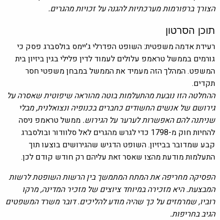
הצורך ברפורמות מערכתיות להגנה על זכויות מהגרים.
תוכן הסרטון
רעידת אדמה משפטית: השופט הפדרלי ג'יימס בולסברג פסק כי
גורמים בממשל טראמפ עלולים לעמוד לדין פלילי בגין ביזיון בית
המשפט. המהלך הזה מעמיד את הממשל במבחן משפטי חסר
תקדים.
ההחלטה הזו נובעת מהתעלמות בוטה מהוראה שיפוטית שאסרה על
גירושם של אנשים החשודים כחברים בכנופיה ונצואלנית, מבלי
שניתנה להם האפשרות לערער על הגירוש.
ממשל טראמפ ניסה
להחיות חוק מ-1798 כדי לגרש מהגרים לאל סלוודור ובולסברג
קבע שמדובר בביזיון. השופט הדגיש שהגירושים בוצעו תוך
התעלמות מודעת מהצו שאסר זאת עליהם רק חודש קודם לכן.
הפסיקה מחריפה את המתח המתמשך בין הרשות השופטת לרשות
המבצעת. היא מזכירה במיוחד ציוצים של מזכיר המדינה, מרקו
רוביו, שמרמזים על כך שהיה מודע להליכים. דובר משרד המשפטים
הגיב בחריפות.