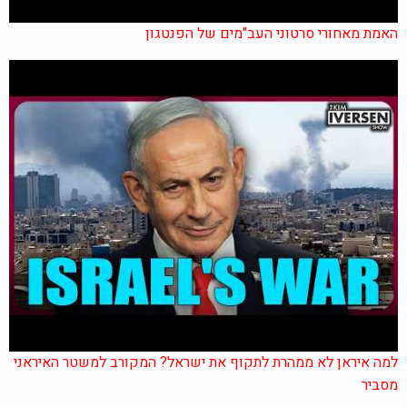
האמת מאחורי סרטוני העב"מים של הפנטגון
למה איראן לא ממהרת לתקוף את ישראל? המקורב למשטר האיראני
מסביר