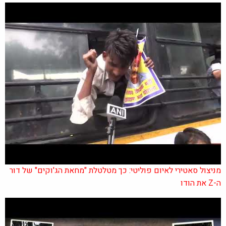
מניצול סאטירי לאיום פוליטי: כך מטלטלת "מחאת הג'וקים" של דור
ה-Z את הודו