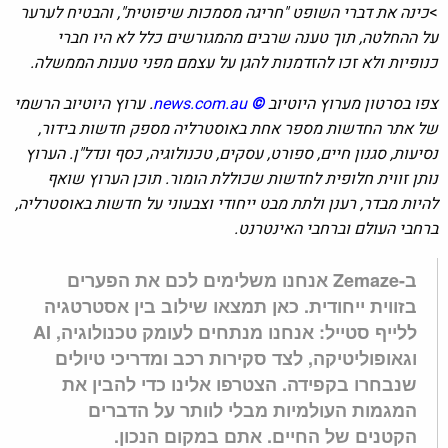
>
כינה את דברי השופט "חריגה מסמכות שיפוטית", והבטיח לערער
על ההחלטה, תוך טענה שרבים מהמגורשים כלל לא היו חברי
כנופיות ולא זכו להזדמנות להגן על עצמם מפני טענות הממשלה.
צפו בסרטון מערוץ היוטיוב
©
news.com.au
.
ערוץ היוטיוב הרשמי
של אתר החדשות מספר אחת באוסטרליה מספק חדשות בידור,
נסיעות, סגנון חיים, ספורט, עסקים, טכנולוגיה, כסף ונדל"ן. הערוץ
נותן זווית חלופית לחדשות שכוללת הומור.
תוכן הערוץ שואף
להיות מבדר, רענן ולתת מבט ייחודי וצבעוני על חדשות באוסטרליה,
ברחבי העולם וברחבי האינטרנט.
ב-Zemaze אנחנו משלימים לכם את הפערים
בזווית ייחודית. כאן תמצאו שילוב בין אסטרטגיה
ללייף סטייל: אנחנו מנתחים לעומק טכנולוגיה, AI
וגאופוליטיקה, לצד סקירות רכב ומדריכי טיולים
שנבחרו בקפידה. הצטרפו אלינו כדי להבין את
המגמות העולמיות מבלי לוותר על הדברים
הקטנים של החיים. אתם במקום הנכון.