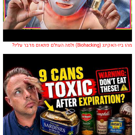
מהו ביו-האקינג (Biohacking) ולמה העולם פתאום מדבר עליו?