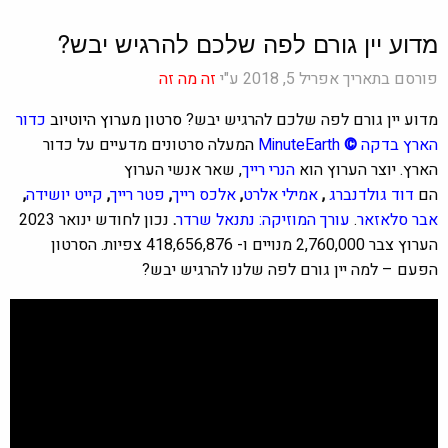
מדוע יין גורם לפה שלכם להרגיש יבש?
פורסם בתאריך אפריל 5, 2018 ע"י
זה מה זה
מדוע יין גורם לפה שלכם להרגיש יבש?
סרטון מערוץ ה
יוטיוב
כדור
הארץ בדקה
©
MinuteEarth
ה
מעלה סרטונים מדעיים על כדור
הארץ. יוצר הערוץ הוא
הנרי רייך
, שאר אנשי הערוץ
הם
דוד גולדנברג
,
אמילי אלרט
,
אלכס רייך
,
פטר רייך
,
קייט יושידה
,
אבר סלאזאר
.
עורך המוזיקה: נתנאל שרדר
.
נכון לחודש ינואר 2023
הערוץ צבר 2,760,000 מנויים ו- 418,656,876 צפיות. הסרטון
הפעם – למה יין גורם לפה שלנו להרגיש יבש?