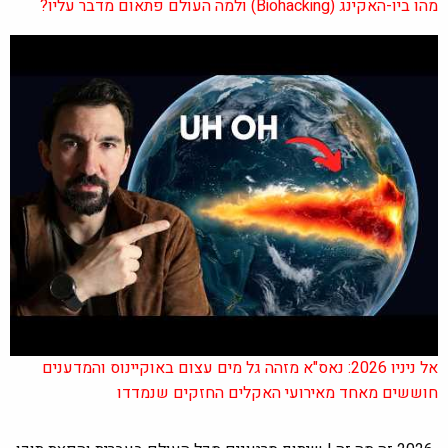
מהו ביו-האקינג (Biohacking) ולמה העולם פתאום מדבר עליו?
אל ניניו 2026: נאס"א מזהה גל מים עצום באוקיינוס והמדענים
חוששים מאחד מאירועי האקלים החזקים שנמדדו