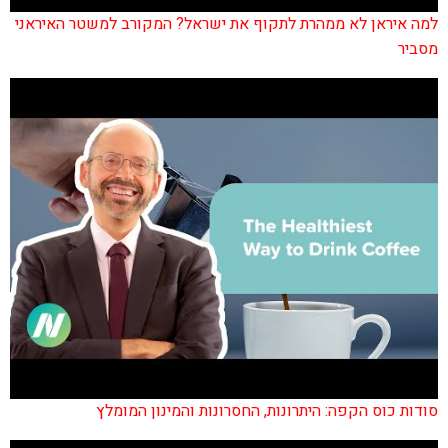
למה איראן לא ממהרת לתקוף את ישראל? המקורב למשטר האיראני
מסביר
סודות כוס הקפה: היתרונות, החסרונות והמינון המומלץ