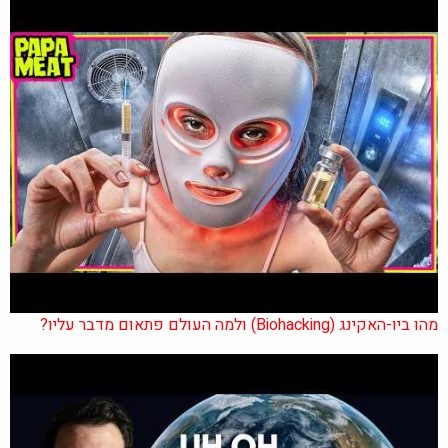
מהו ביו-האקינג (Biohacking) ולמה העולם פתאום מדבר עליו?