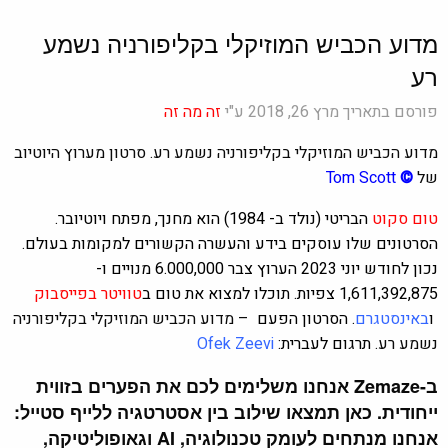
מדוע הכביש המוזיקלי בקליפורניה נשמע
רע
פורסם בתאריך מרץ 26, 2018 ע"י
זה מה זה
מדוע הכביש המוזיקלי בקליפורניה נשמע רע. סרטון מערוץ היוטיוב
של
©
Tom Scott
טום סקוט
הבריטי (נולד ב- 1984) הוא מחנך, מפתח ויוטיובר.
הסרטונים שלו עוסקים בידע והעשרה הקשורים למקומות בעולם.
נכון לחודש יוני 2023 הערוץ צבר 6.000,000‏‏ ‏מנויים‏ ו-
1,611,392,875 צפיות. תוכלו למצוא את טום ב
טוויטר
בפייסבוק
ו
ב
אינסטגרם
. הסרטון הפעם
– מדוע הכביש המוזיקלי בקליפורניה
נשמע רע.
תרגום לעברית:
Ofek Zeevi
ב-Zemaze אנחנו משלימים לכם את הפערים בזווית
ייחודית. כאן תמצאו שילוב בין אסטרטגיה ללייף סטייל:
אנחנו מנתחים לעומק טכנולוגיה, AI וגאופוליטיקה,