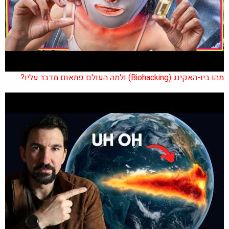
מהו ביו-האקינג (Biohacking) ולמה העולם פתאום מדבר עליו?