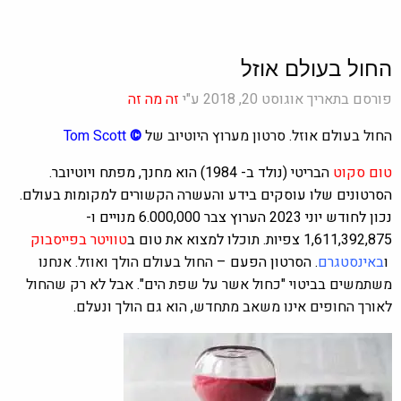
החול בעולם אוזל
פורסם בתאריך אוגוסט 20, 2018 ע"י
זה מה זה
החול בעולם אוזל. סרטון מערוץ היוטיוב של
©
Tom Scott
טום סקוט
הבריטי (נולד ב- 1984) הוא מחנך, מפתח ויוטיובר.
הסרטונים שלו עוסקים בידע והעשרה הקשורים למקומות בעולם.
נכון לחודש יוני 2023 הערוץ צבר 6.000,000‏‏ ‏מנויים‏ ו-
1,611,392,875 צפיות. תוכלו למצוא את טום ב
טוויטר
בפייסבוק
ו
ב
אינסטגרם
. הסרטון הפעם –
החול בעולם הולך ואוזל. אנחנו
משתמשים בביטוי "כחול אשר על שפת הים". אבל לא רק שהחול
לאורך החופים אינו משאב מתחדש, הוא גם הולך ונעלם.