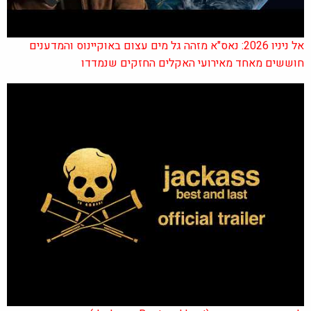
אל ניניו 2026: נאס"א מזהה גל מים עצום באוקיינוס והמדענים
חוששים מאחד מאירועי האקלים החזקים שנמדדו