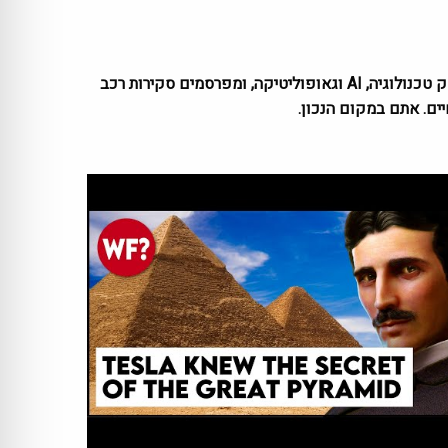
ב-Zemaze אנחנו משלימים לכם את הפערים בזווית ייחודית. המגזין שלנו מחבר בין אסטרטגיה ללייף סטייל. אנחנו מנתחים לעומק טכנולוגיה, AI וגאופוליטיקה, ומפרסמים סקירות רכב
ים. אתם במקום הנכון.