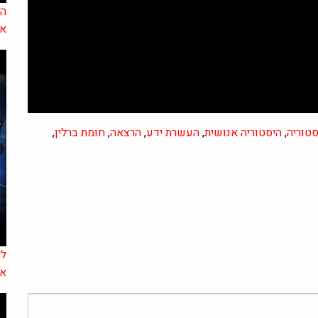
הא
אל
סטוריה
,
היסטוריה אנושית
,
העשרת ידע
,
הרצאה
,
חומת ברלין
,
לא
אד