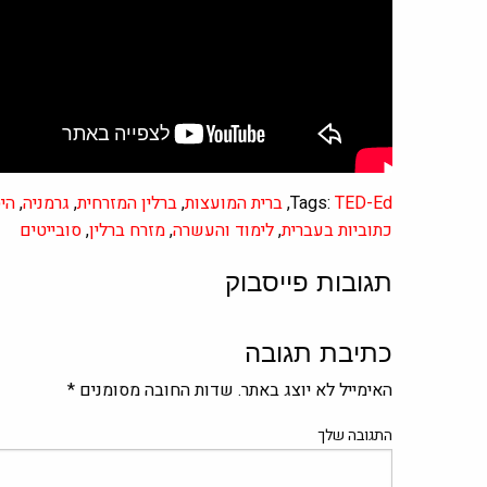
TED-Ed
Tags:
,
ברית המועצות
,
ברלין המזרחית
,
גרמניה
,
הי
כתוביות בעברית
,
לימוד והעשרה
,
מזרח ברלין
,
סובייטים
תגובות פייסבוק
כתיבת תגובה
האימייל לא יוצג באתר.
שדות החובה מסומנים
*
התגובה שלך