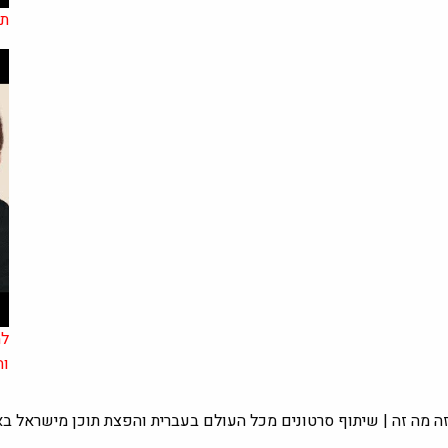
תו
למ
וה