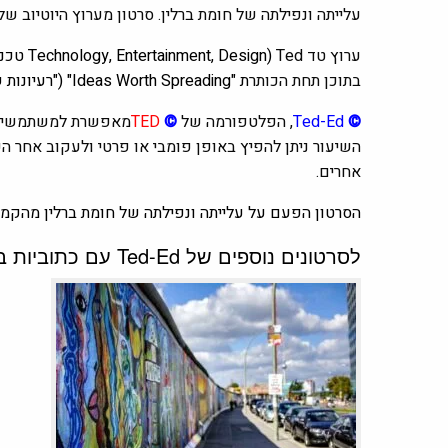
עלייתה ונפילתה של חומת ברלין. סרטון מערוץ היוטיוב של
ערוץ טד Ted
(Technology, Entertainment, Design טכנולוגיה, בידור, עיצוב)
בתוכן תחת הכותר
ת "Ideas Worth Spreading"
("רעיונות 
©
Ted-Ed
, הפלטפורמה של
©
TED
מאפשרת למשתמשים 
השיעור ניתן להפיץ באופן פומבי או פרטי ולעקוב אחר 
אחרים.
הסרטון הפעם על עלייתה ונפילתה של חומת ברלין מהקמתה ב- 13 באוגוסט 1961 עד להריסתה בערב ה-9 בנובמבר 1989. תרגום לעברית: Ido Dekkers עריכה:
לסרטונים נוספים של Ted-Ed עם כתוביות בעברית או תרגום תוכן לעברית לחצו על ה