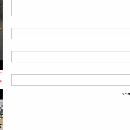
של
אגיב.