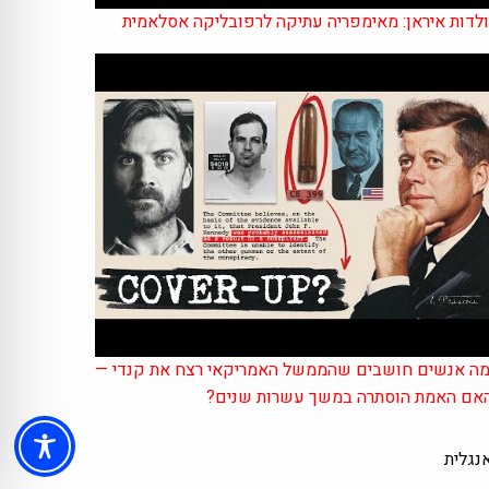
לדות איראן: מאימפריה עתיקה לרפובליקה אסלאמית
ה אנשים חושבים שהממשל האמריקאי רצח את קנדי —
אם האמת הוסתרה במשך עשרות שנים?