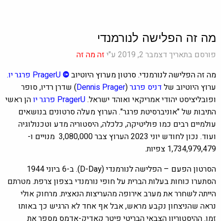
מה זה הפלישה לנורמנדי
פורסם בתאריך דצמבר 2, 2019 ע"י
זה מה זה
מה זה הפלישה לנורמנדי. סרטון מערוץ היוטיוב
©
PragerU
פרגר יו.
ערוץ היוטיוב של
דניס פרגר
(
Dennis Prager
) שדרן רדיו, סופר
ופובליציסט יהודי אמריקאי ואוהד ישראל.
PragerU פרגר יו
הן ראשי
התיבות של "אוניברסיטת פרגר". הערוץ מעלה סרטונים בנושאים
עולמיים רבים כמו פוליטיקה, כלכלה, היסטוריה מדע וטכנולוגיה
ועוד. נכון לחודש יוני 2023 הערוץ צבר ‫3,080,000 ‏‬‏ ‏מנויים ו-
1,734,979,479 צפיות.
הסרטון ה
פעם –
הפלישה לנורמנדי (D-Day).
ב-6 ביוני 1944
הסתערו כוחות בעלות הברית על חופי נורמנדי בצפון צרפת. מטרתם
הייתה לשחרר את מערב אירופה מהעריצות הנאצית. מרחוק אולי
נראה שהניצחון נקבע מראש, אבל אף אחד לא הרגיש כך באותו
זמן. ההיסטוריון הצבאי הבריטי פיטר קאדיק-אדמס מספר את