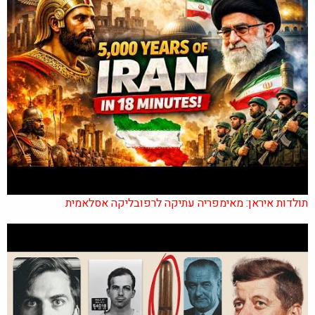
תולדות איראן: מאימפריה עתיקה לרפובליקה אסלאמית