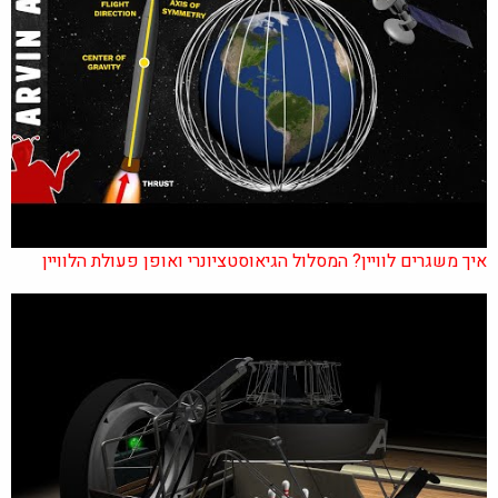
איך משגרים לוויין? המסלול הגיאוסטציונרי ואופן פעולת הלוויין