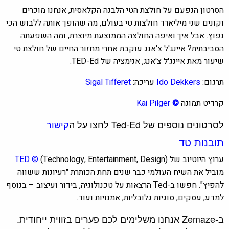
הסרטון הנפעם על חולצת הטי הלבנה הקלאסית, אנחנו מוכרים
וקונים שני מיליארד חולצות טי בעולם, מה שהופך אותה ללבוש הכי
נפוץ. אבל איך ואיפה החולצה הממוצעת מיוצרת, ומה השפעתה
הסביבתית? איינג'ל צ'אנג עוקבת אחרי מחזור החיים של חולצת טי.
שיעור מאת איינג'ל צ'אנג, אנימציה של TED-Ed.
תרגום:
Ido Dekkers
עריכה:
Sigal Tifferet
קרדיט תמונה
©
Kai Pilger
לסרטונים נוספים של Ted-Ed לחצו על ה
קישור
תובנות טד
ערוץ היוטיוב של
(Technology, Entertainment, Design)
©
TED
מוביל את השיח העולמי כבר שנים תחת הכותרת "רעיונות ששווה
להפיץ".
חפשו ב-Ted הרצאות על טכנולוגיה, בידור ועיצוב – בנוסף
למדע, עסקים, סוגיות גלובליות, אמנויות ועוד.
ב-Zemaze אנחנו משלימים לכם פערים בזווית ייחודית.