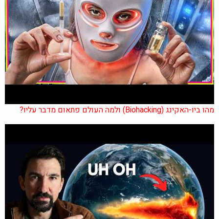
מהו ביו-האקינג (Biohacking) ולמה העולם פתאום מדבר עליו?