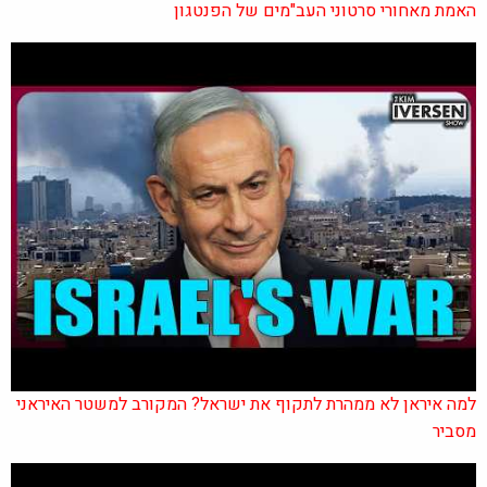
האמת מאחורי סרטוני העב"מים של הפנטגון
למה איראן לא ממהרת לתקוף את ישראל? המקורב למשטר האיראני
מסביר