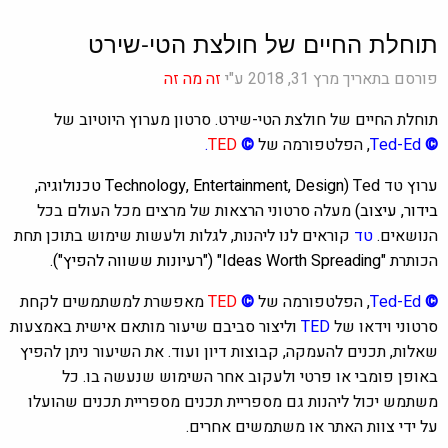
תוחלת החיים של חולצת הטי-שירט
פורסם בתאריך מרץ 31, 2018 ע"י
זה מה זה
תוחלת החיים של חולצת הטי-שירט. סרטון מערוץ היוטיוב של
©
Ted-Ed
, הפלטפורמה של
©
TED
.
ערוץ טד Ted
(Technology, Entertainment, Design טכנולוגיה,
בידור, עיצוב)
מעלה סרטוני הרצאות של מרצים מכל העולם בכל
הנושאים.
טד
קוראים לנו ליהנות, לגלות ולעשות שימוש בתוכן תחת
הכותר
ת "Ideas Worth Spreading"
("רעיונות ששווה להפיץ").
©
Ted-Ed
, הפלטפורמה של
©
TED
מאפשרת למשתמשים לקחת
סרטוני וידאו של
TED
וליצור סביבם שיעור מותאם אישית באמצעות
שאלות, תכנים להעמקה, קבוצות דיון ועוד. את השיעור ניתן להפיץ
באופן פומבי או פרטי ולעקוב אחר השימוש שנעשה בו. כל
משתמש יכול ליהנות גם מספריית תכנים מספריית תכנים שהועלו
על ידי צוות האתר או משתמשים אחרים.