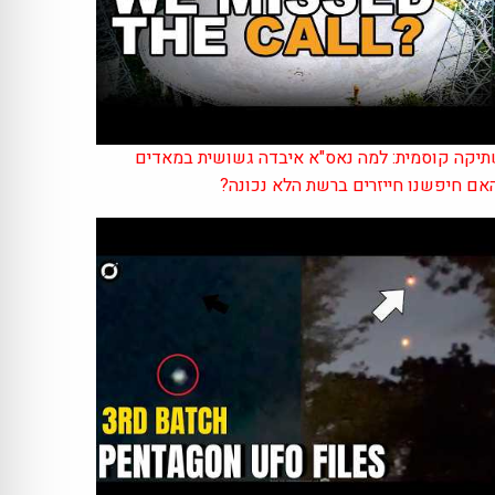
יקה קוסמית: למה נאס"א איבדה גשושית במאדים
אם חיפשנו חייזרים ברשת הלא נכונה?