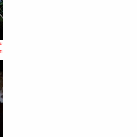
שת
וה