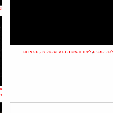
הא
לכת
,
כוכבים
,
לימוד והעשרה
,
מדע וטכנולוגיה
,
ננס אדום
עצ
בא