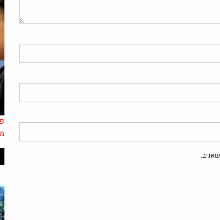
פר
מז
אגיב.