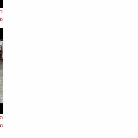
סרטו
הע