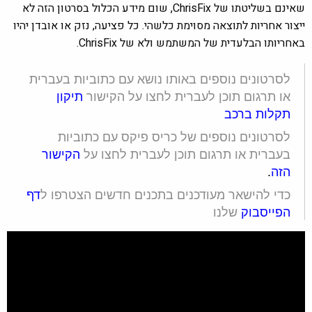
שאינם בשליטתו של ChrisFix, שום מידע הכלול בסרטון הזה לא
ייצור אחריות לתוצאה מסוימת כלשהי. כל פציעה, נזק או אובדן יהיו
באחריותו הבלעדית של המשתמש ולא של ChrisFix.
לסרטונים נוספים באותו נושא עם כתוביות בעברית
או תרגום תוכן לעברית לחצו על הקישור
תיקון
תקלות ברכב
לסרטונים נוספים של כריס פיקס עם כתוביות
בעברית או תרגום תוכן לעברית לחצו על
הקישור
הזה
.
כדי להישאר מעודכנים בתכנים חדשים הצטרפו ל
דף
הפייסבוק
שלנו