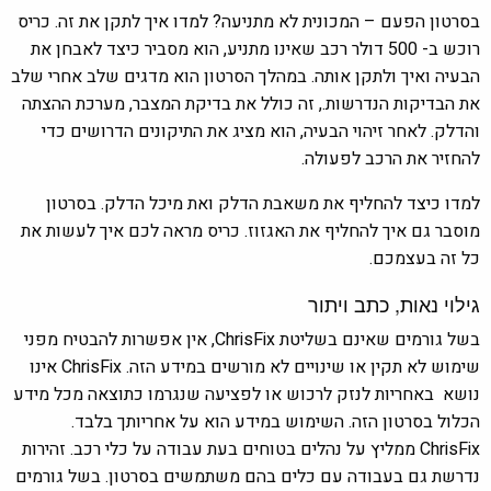
בסרטון הפעם – המכונית לא מתניעה? למדו איך לתקן את זה. כריס
רוכש ב- 500 דולר רכב שאינו מתניע, הוא מסביר כיצד לאבחן את
הבעיה ואיך ולתקן אותה. במהלך הסרטון הוא מדגים שלב אחרי שלב
את הבדיקות הנדרשות., זה כולל את בדיקת המצבר, מערכת ההצתה
והדלק. לאחר זיהוי הבעיה, הוא מציג את התיקונים הדרושים כדי
להחזיר את הרכב לפעולה.
למדו כיצד להחליף את משאבת הדלק ואת מיכל הדלק. בסרטון
מוסבר גם איך להחליף את האגזוז. כריס מראה לכם איך לעשות את
כל זה בעצמכם.
גילוי נאות, כתב ויתור
בשל גורמים שאינם בשליטת ChrisFix, אין אפשרות להבטיח מפני
שימוש לא תקין או שינויים לא מורשים במידע הזה. ChrisFix אינו
נושא באחריות לנזק לרכוש או לפציעה שנגרמו כתוצאה מכל מידע
הכלול בסרטון הזה. השימוש במידע הוא על אחריותך בלבד.
ChrisFix ממליץ על נהלים בטוחים בעת עבודה על כלי רכב. זהירות
נדרשת גם בעבודה עם כלים בהם משתמשים בסרטון. בשל גורמים