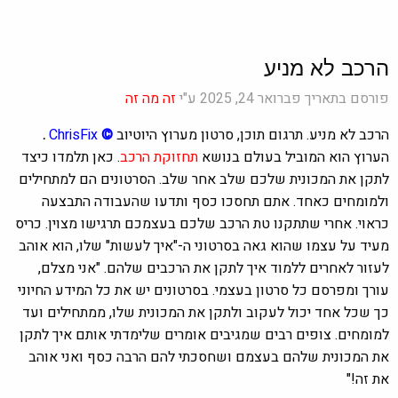
הרכב לא מניע
פורסם בתאריך פברואר 24, 2025 ע"י
זה מה זה
הרכב לא מניע. תרגום תוכן, סרטון מערוץ היוטיוב
©
ChrisFix
.
הערוץ הוא המוביל בעולם בנושא
תחזוקת הרכב
. כאן תלמדו כיצד
לתקן את המכונית שלכם שלב אחר שלב. הסרטונים הם למתחילים
ולמומחים כאחד. אתם תחסכו כסף ותדעו שהעבודה התבצעה
כראוי. אחרי שתתקנו טת הרכב שלכם בעצמכם תרגישו מצוין. כריס
מעיד על עצמו שהוא גאה בסרטוני ה-"איך לעשות" שלו, הוא אוהב
לעזור לאחרים ללמוד איך לתקן את הרכבים שלהם. "אני מצלם,
עורך ומפרסם כל סרטון בעצמי. בסרטונים יש את כל המידע החיוני
כך שכל אחד יכול לעקוב ולתקן את המכונית שלו, ממתחילים ועד
למומחים. צופים רבים שמגיבים אומרים שלימדתי אותם איך לתקן
את המכונית שלהם בעצמם ושחסכתי להם הרבה כסף ואני אוהב
את זה!"