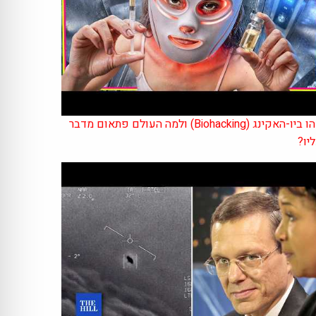
מהו ביו-האקינג (Biohacking) ולמה העולם פתאום מדבר
יו?