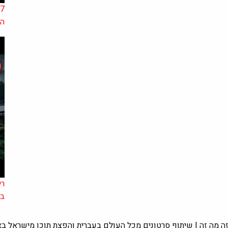
הב
בב