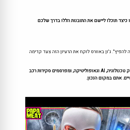
ואו לראות איך המומחים של TED מגדירים מחדש הצלחה, וגלו כיצד תוכלו ליישם את התובנות הללו בדרך שלכם
ת "רעיונות ששווה להפיץ". ג'ון באוורס לוקח את הרעיון הזה צעד קדימה
ב-Zemaze אנחנו משלימים לכם את הפערים בזווית ייחודית. המגזין שלנו מחבר בין אסטרטגיה ללייף סטייל. אנחנו מנתחים לעומק טכנולוגיה, AI וגאופוליטיקה, ומפרסמים סקירות רכב
ים. אתם במקום הנכון.