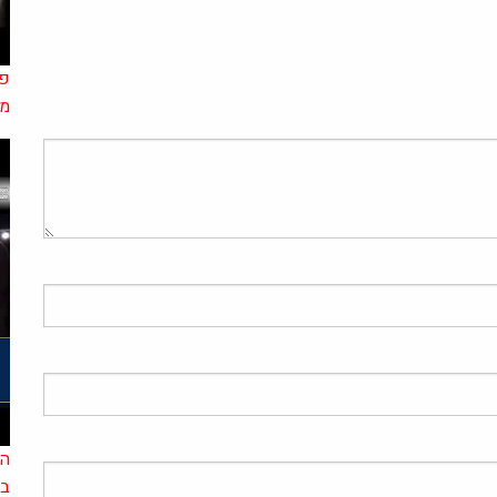
פר
מז
הל
בר