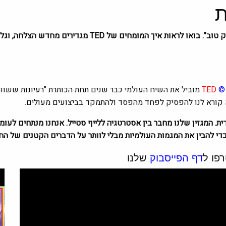
ת
כאשר אתם בונים את העסק שלכם, אל תסתפקו ב"מספיק טוב". ב
©
TED
(Technology, Entertainment, Design) מוביל את השיח העולמי כבר שנים תחת הכותר
א קורא לנו להפסיק לפחד מהפסד ולהתמקד בביצועים מעולים.
די להבין את המגמות העולמיות מבלי לוותר על הדברים הקטנים של החי
פו ל
דף הפייסבוק
שלנו