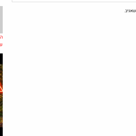
אגיב.
שי