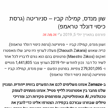
שון מנדס, קמילה קביו – סניוריטה (גרסת
כיסוי דונלד טראמפ)
פורסם בתאריך יולי 5, 2019 ע"י
זה מה זה
זשון מנדס, קמילה קביו – סניוריטה (גרסת כיסוי דונלד טראמפ).
כריה שאוש (Chaouch Zakaria) מעלה לערוץ היו טיוב שלו מאסטרו
זאקוס (Maestro Ziikos) סרטונים בהם הוא גורם לדבריו לכל אחד
לשיר כל דבר. נכון לחודש יולי 2019 הערוץ צבר 1,441,835 מנויים
ו- 279,301,095 צפיות. בסרטון הפעם – שון מנדס, קמילה קביו –
סניוריטה (גרסת כיסוי דונלד טראמפ)
ב-Zemaze אנחנו משלימים לכם את הפערים בזווית ייחודית. המגזין
שלנו מחבר בין אסטרטגיה ללייף סטייל. אנחנו מנתחים לעומק
טכנולוגיה, AI וגאופוליטיקה, ומפרסמים סקירות רכב ומדריכי
טיולים שבחרנו עבורכם בקפידה. הצטרפו אלינו כדי להבין את