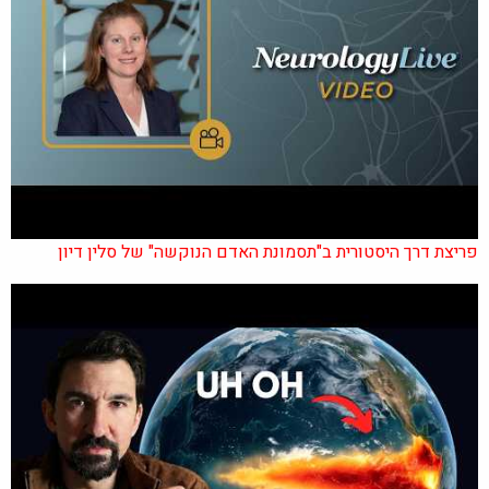
פריצת דרך היסטורית ב"תסמונת האדם הנוקשה" של סלין דיון