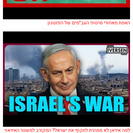
האמת מאחורי סרטוני העב"מים של הפנטגון
למה איראן לא ממהרת לתקוף את ישראל? המקורב למשטר האיראני