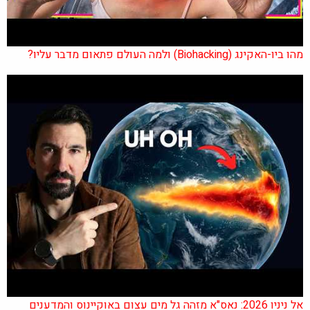
מהו ביו-האקינג (Biohacking) ולמה העולם פתאום מדבר עליו?
אל ניניו 2026: נאס"א מזהה גל מים עצום באוקיינוס והמדענים