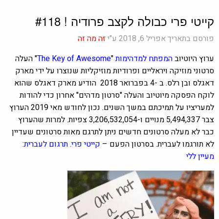
קייטי פרי כבולה לקצב פרודיה ! #118
פורסם בתאריך אפריל 6, 2018 ע"י
זה מה זה
ערוץ היוטיוב
המפתח למדהימות
"
The Key of Awesome
" העלה
סרטוני מוזיקה ויראליים ופרודיות מוזיקליות שנוצרו על ידי מארק
דאגלס ובן רלס. ב -4 בפברואר 2018 הודיע
מארק דאגלס שהוא
לוקח הפסקה מיוטיוב והעלה "סרטון מדהים" אחרון כדי להודות
למעריציו על תמיכתם במשך השנים. נכון לחודש מאי 2019 הערוץ
צבר 5,494,337 מנויים ו-3,206,532,054 צפיות. למרות שהערוץ
כבר לא מעלה סרטונים חדשים ניתן לתרגם מאות סרטונים שעדיין
לא תורגמו לעברית.
בסרטון הפעם –
קייטי פרי. תרגום לעברית:
מעיין ללי