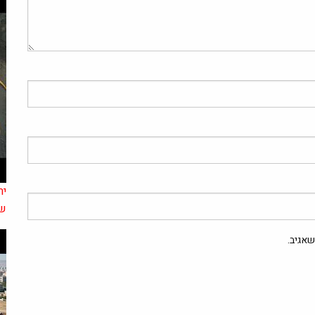
של
אגיב.