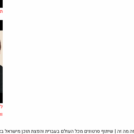
תו
למ
וה