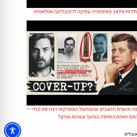
לדות איראן: מאימפריה עתיקה לרפובליקה אסלאמית
ה אנשים חושבים שהממשל האמריקאי רצח את קנדי —
אם האמת הוסתרה במשך עשרות שנים?