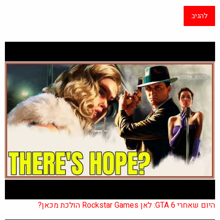
היום שאחרי GTA 6: לאן Rockstar Games הולכת מכאן?