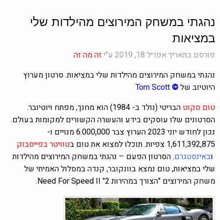
נהגתי במשחק המירוצים מהילדות שלי
במציאות
פורסם בתאריך אפריל 18, 2019 ע"י
זה מה זה
נהגתי במשחק המירוצים מהילדות שלי במציאות. סרטון מערוץ
היוטיוב של
©
Tom Scott
טום סקוט
הבריטי (נולד ב- 1984) הוא מחנך, מפתח ויוטיובר.
הסרטונים שלו עוסקים בידע והעשרה הקשורים למקומות בעולם.
נכון לחודש יוני 2023 הערוץ צבר 6.000,000‏‏ ‏מנויים‏ ו-
1,611,392,875 צפיות. תוכלו למצוא את טום ב
טוויטר
בפייסבוק
ו
ב
אינסטגרם
. הסרטון הפעם –
נהגתי במשחק המירוצים מהילדות
שלי במציאות,
טום נמצא בוונקובר, קנדה במסלול האמיתי של
משחק המירוצים
"הצורך במהירות 2"
Need For Speed II.