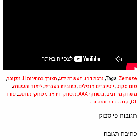
Zemaze
Tags:
,
גרסת דמו
,
העשרת ידע
,
הצורך במהירות II
,
ונקובר
,
טום סקוט
,
יוטיוברים מובילים
,
כתוביות בעברית
,
לימוד והעשרה
,
משחק מירוצים
,
משחקי AAA
,
משחקי וידאו
,
משחקי מחשב
,
פורד
GT
,
קנדה
,
רכב ותחבורה
תגובות פייסבוק
כתיבת תגובה