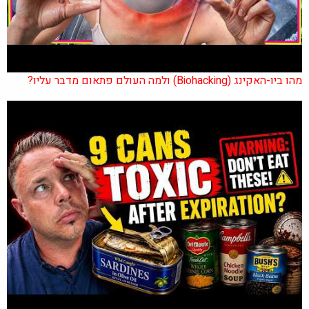
מהו ביו-האקינג (Biohacking) ולמה העולם פתאום מדבר עליו?