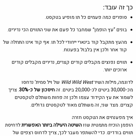
כך זה עובד:
סופרים כמה פעמים כל תו מופיע בטקסט.
בונים “עץ הופמן” שמחבר כל פעם את שני התווים הכי נדירים.
מהעץ מתקבל קוד בינארי ייחודי לכל תו. אף קוד אינו התחלה של
קוד אחר ולכן אין בלבול בפענוח.
תווים נפוצים מקבלים קודים קצרים, נדירים מקבלים קודים
ארוכים יותר.
לדוגמה, מילות השיר
Wild Wild West
של ויל סמית’ נדחסו
מכ-30,000 ביטים לכ-20,000 ביטים. זה
חיסכון של כ-30%
. צריך
לשמור את עץ הקידוד עצמו ולכן זה פחות משתלם לטקסטים
קצרים. מצד שני, זה משתלם מאוד לטקסטים גדולים.
איך מפענחים את הטקסט חזרה
הופמן הוכיח מתמטית שזו
השיטה היעילה ביותר האפשרית
לדחיסת
תווים בודדים. כדי להשתפר מעבר לכך, צריך לדחוס רצפים של