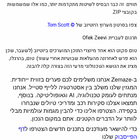
תווים. זה כבר הבסיס לשיטות מתקדמות יותר, כמו אלו שמשמשות
בקובצי ZIP.
צפו בסרטון מערוץ היוטיוב
של
© Tom Scott
.
תרגום לעברית:
Ofek Zeevi
טום סקוט הוא אחד מיוצרי התוכן המוערכים ביוטיוב (לשעבר, שכן
הוא פרש לאחרונה מהעלאות שבועיות אחרי עשור). טום, בהרגלו,
מציג את הנושא הטכנולוגי מדעי הזה בצורה קלה להבנה.
ב-Zemaze אנחנו משלימים לכם פערים בזווית ייחודית.
המגזין שלנו משלב בין אסטרטגיה ללייף סטייל. אנחנו
מנתחים לעומק טכנולוגיה, AI וגאופוליטיקה. בנוסף,
תמצאו אצלנו סקירות רכב ומדריכי טיולים שנבחרו
בקפידה. הצטרפו אלינו כדי להבין מגמות עולמיות מבלי
לוותר על הדברים הקטנים. אתם במקום הנכון.
כדי להישאר מעודכנים בתכנים חדשים הצטרפו ל
דף
הפייסבוק
שלנו