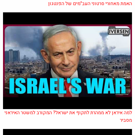
האמת מאחורי סרטוני העב"מים של הפנטגון
למה איראן לא ממהרת לתקוף את ישראל? המקורב למשטר האיראני
מסביר