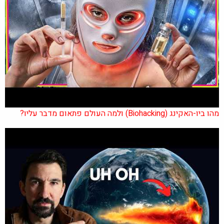
מהו ביו-האקינג (Biohacking) ולמה העולם פתאום מדבר עליו?