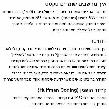
איך מחשבים שומרים טקסט
טקסט באנגלית נשמר במחשב כ
רצף של ביטים (0 ו-1)
. כל תו תופס
בדרך כלל
8 ביטים (בית אחד).
זה מאפשר 256 סימנים, מספרים
וסימני פיסוק. השיטה הזו נוחה ומהירה לחיפוש ולחישוב אורך
טקסט, אבל היא לא חסכונית בנפח.
הדחיסה
איך משתמשים בפחות ביטים כדי לשמור את אותו טקסט,
בלי לאבד
שום מידע
(דחיסה חסרת אובדן)? בטקסט אי אפשר “להחליק”
טעויות כמו בתמונה או בווידאו. הרעיון הבסיסי הוא לתת
קודים
קצרים יותר לתווים שמופיעים הרבה
וקודים ארוכים יותר לתווים
נדירים. אבל אם עושים זאת בצורה נאיבית, נוצר בלבול, כי בלי
הפרדה בין ביטים, אי אפשר לדעת איפה תו אחד נגמר והשני מתחיל.
קידוד הופמן (Huffman Coding)
הפתרון הגיע ב־1952 עם
קידוד
שהמציא המתמטיקאי דייוויד
הופמן. זו שיטת היסוד של דחיסת טקסט מודרנית.