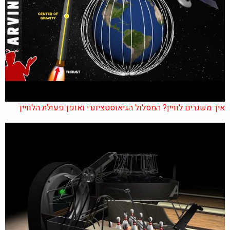
איך משגרים לוויין? המסלול הגיאוסטציונרי ואופן פעולת הלוויין