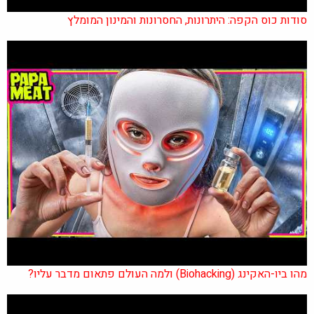
סודות כוס הקפה: היתרונות, החסרונות והמינון המומלץ
מהו ביו-האקינג (Biohacking) ולמה העולם פתאום מדבר עליו?