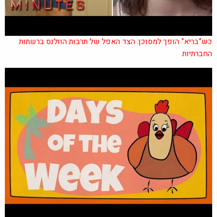
כש”בריא” הופך למסוכן: הצד האפל של תרבות הוולנס ברשתות
החברתיות