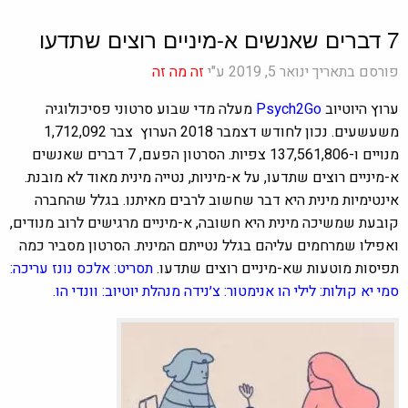
7 דברים שאנשים א-מיניים רוצים שתדעו
פורסם בתאריך ינואר 5, 2019 ע"י
זה מה זה
ערוץ היוטיוב
Psych2Go
מעלה מדי שבוע סרטוני פסיכולוגיה
משעשעים. נכון לחודש דצמבר 2018 הערוץ צבר 1,712,092
מנויים ו-137,561,806 צפיות. הסרטון הפעם, 7 דברים שאנשים
א-מיניים רוצים שתדעו, על א-מיניות, נטייה מינית מאוד לא מובנת.
אינטימיות מינית היא דבר שחשוב לרבים מאיתנו. בגלל שהחברה
קובעת שמשיכה מינית היא חשובה, א-מיניים מרגישים לרוב מנודים,
ואפילו שמרחמים עליהם בגלל נטייתם המינית. הסרטון מסביר כמה
תפיסות מוטעות שא-מיניים רוצים שתדעו.
תסריט: אלכס נונז עריכה:
סמי יא קולות: לילי הו אנימטור: צ׳נידה מנהלת יוטיוב: וונדי הו.