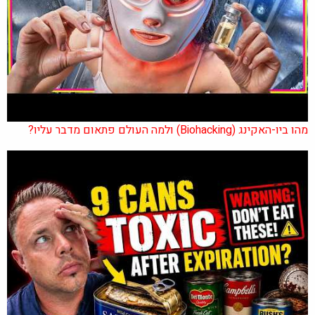
מהו ביו-האקינג (Biohacking) ולמה העולם פתאום מדבר עליו?