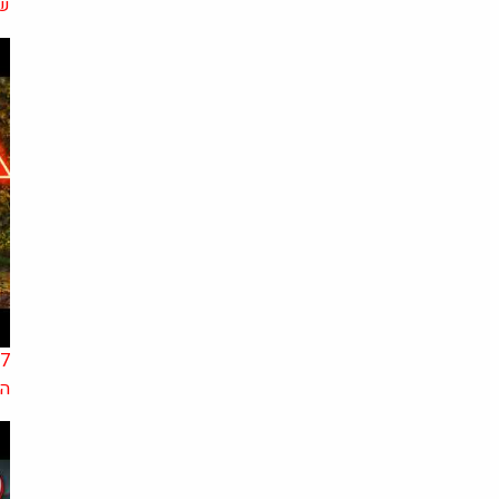
שי
הב