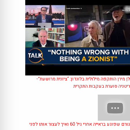
ן מירן הותקפה מילולית בלונדון: “ציונית מרושעת”-
יטניה סוערת בעקבות התקרית
הגורם שפוגע בראייה אחרי גיל 60 ואיך לעצור אותו לפני