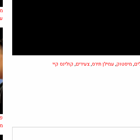
על
ים
,
מיסטוק
,
עמילן תירס
,
צעירים
,
קולינס קיי
פר
מז