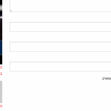
הל
בר
אגיב.