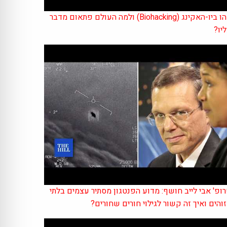
מהו ביו-האקינג (Biohacking) ולמה העולם פתאום מדבר
יו?
ופ' אבי לייב חושף: מדוע הפנטגון מסתיר עצמים בלתי
והים ואיך זה קשור לגילוי חורים שחורים?