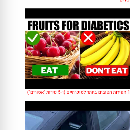
רתיים (ו-5 פירות "אסורים")