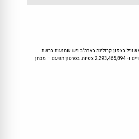
שוויל בצפון קרולינה בארה"ב ויש שמועות ברשת
שלמרות המבטא הרוסי הכבד ושם הערוץ הוא בעצם צ'כי במוצאו ולא רוסי. נכון לחודש אפריל 2018 הערוץ צבר 10,533,507 מנויים ו- 2,293,465,894 צפיות. בסרטון הפעם – מבחן