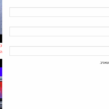
הר
אגיב.