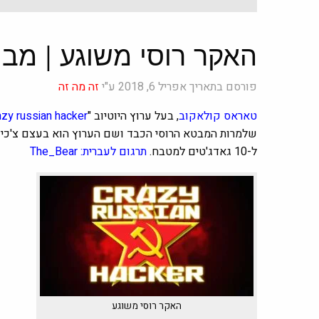
האקר רוסי משוגע | מבחן ל- 10 גאדג'ט
פורסם בתאריך אפריל 6, 2018 ע"י
זה מה זה
טאראס קולאקוב
, בעל ערוץ היוטיוב "
azy russian hacker
ל-10 גאדג'טים למטבח.
תרגום לעברית:
The_Bear
האקר רוסי משוגע