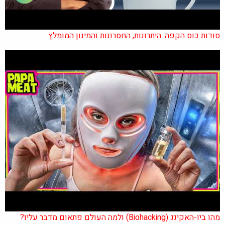
סודות כוס הקפה: היתרונות, החסרונות והמינון המומלץ
מהו ביו-האקינג (Biohacking) ולמה העולם פתאום מדבר עליו?