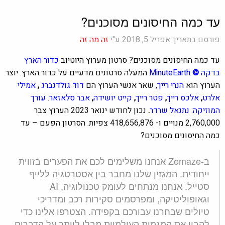
עד כמה החיסונים מסוכנים?
פורסם בתאריך אפריל 5, 2018 ע"י
זה מה זה
עד כמה החיסונים מסוכנים?
סרטון מערוץ ה
יוטיוב
כדור הארץ
בדקה
©
MinuteEarth
ה
מעלה סרטונים מדעיים על כדור הארץ. יוצר
הערוץ הוא
הנרי רייך
, שאר אנשי הערוץ הם
דוד גולדנברג
,
אמילי
אלרט
,
אלכס רייך
,
פטר רייך
,
קייט יושידה
,
אבר סלאזאר
.
עורך
המוזיקה: נתנאל שרדר
.
נכון לחודש ינואר 2023 הערוץ צבר
2,760,000 מנויים ו- 418,656,876 צפיות. הסרטון הפעם – עד
כמה החיסונים מסוכנים?
ב-Zemaze אנחנו משלימים לכם את הפערים בזווית
ייחודית. המגזין שלנו מחבר בין אסטרטגיה ללייף
סטייל. אנחנו מנתחים לעומק טכנולוגיה, AI
וגאופוליטיקה, ומפרסמים סקירות רכב ומדריכי
טיולים שבחרנו עבורכם בקפידה. הצטרפו אלינו כדי
להבין את המגמות העולמיות מבלי לוותר על הדברים