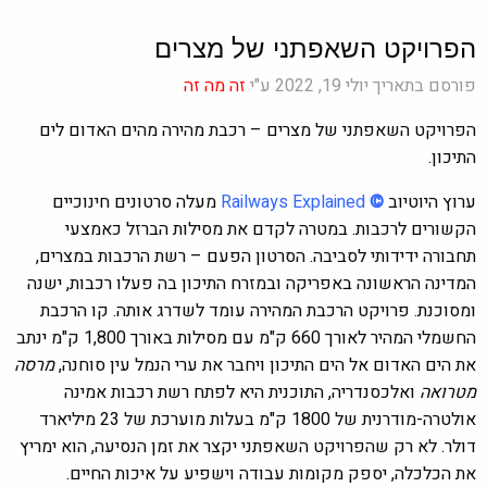
הפרויקט השאפתני של מצרים
פורסם בתאריך יולי 19, 2022 ע"י
זה מה זה
הפרויקט השאפתני של מצרים – רכבת מהירה מהים האדום לים
התיכון.
ערוץ היוטיוב
©
Railways Explained
מעלה סרטונים חינוכיים
הקשורים לרכבות. במטרה לקדם את מסילות הברזל כאמצעי
תחבורה ידידותי לסביבה.
הסרטון הפעם –
רשת הרכבות במצרים,
המדינה הראשונה באפריקה ובמזרח התיכון בה פעלו רכבות, ישנה
ומסוכנת.
פרויקט הרכבת המהירה עומד לשדרג אותה. קו הרכבת
החשמלי המהיר לאורך 660 ק"מ עם מסילות באורך 1,800 ק"מ ינתב
את הים האדום אל הים התיכון ויחבר את ערי הנמל עין סוחנה,
מרסה
מטרואה
ואלכסנדריה, התוכנית היא לפתח רשת רכבות אמינה
אולטרה-מודרנית של 1800 ק"מ בעלות מוערכת של 23 מיליארד
דולר. לא רק שהפרויקט השאפתני יקצר את זמן הנסיעה, הוא ימריץ
את הכלכלה, יספק מקומות עבודה וישפיע על איכות החיים.