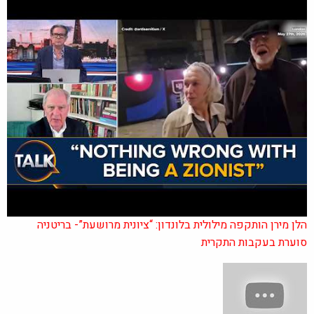
הלן מירן הותקפה מילולית בלונדון: “ציונית מרושעת”- בריטניה
סוערת בעקבות התקרית