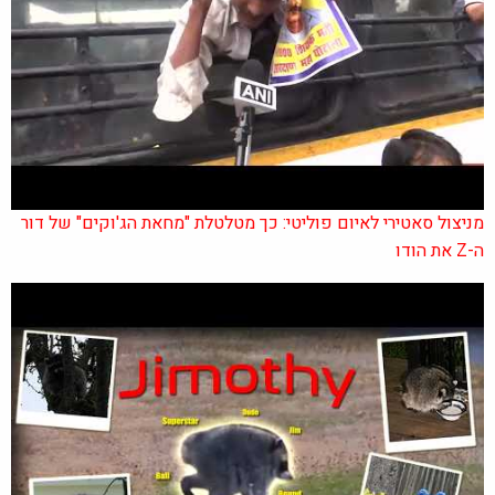
מניצול סאטירי לאיום פוליטי: כך מטלטלת "מחאת הג'וקים" של דור
ה-Z את הודו