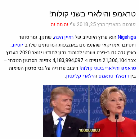
טראמפ והילארי בשני קולות!
פורסם בתאריך מרץ 25, 2018 ע"י
זה מה זה
Nigahiga
הוא ערוץ היוטיוב של
ראיין היגה
, שחקן, זמר סופר
ויוטיובר אמריקאי שהתפרסם באמצעות הסרטונים שלו ב-
יוטיוב.
ראיין זכה גם ב-פרס שורטי להומור. נכון לחודש ינואר 2020 הערוץ
צבר 21,306,104 מנויים ו-
4,183,994,097
צפיות. ה
סרטון הנוכחי –
טראמפ והילארי בשני קולות!
דיבוב פרודיה על גבי סרטון העימות
בין
דונאלד טראמפ
ו
הילארי קלינטון
.